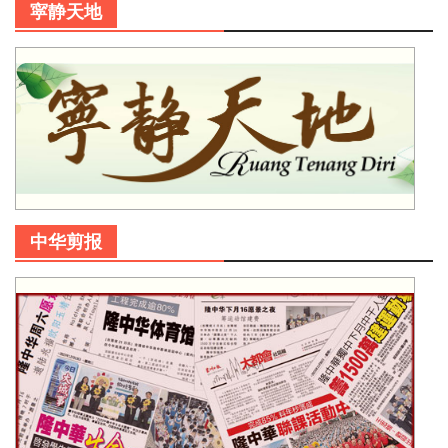
寜静天地
中华剪报