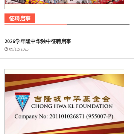
征聘启事
2026学年隆中华独中征聘启事
09/12/2025