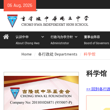
Skip
06 Aug, 2026
to
content
Home
认识中华
行政与办学方针
董事会阵容
About Chong Hwa
Administrator
Board of Governors
Home
各行政处 Departments
科学馆
科学馆
<< 回到各行