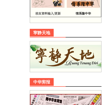
校友资料输入/更新
情系隆中华
寜静天地
中华剪报