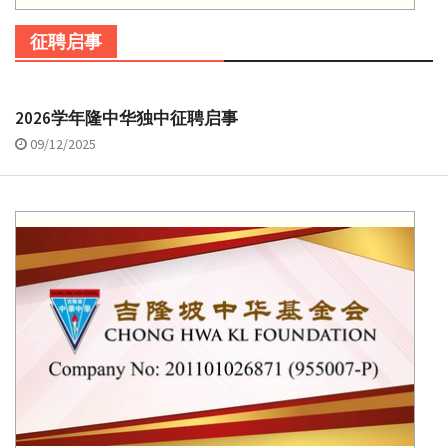
征聘启事
2026学年隆中华独中征聘启事
09/12/2025