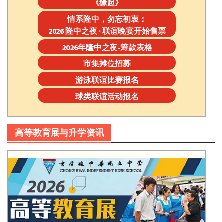
《缘起》
情系隆中，勿忘初衷：
2026 隆中之夜 · 联谊晚宴开始售票
2026年隆中之夜-筹款表格
市集摊位招募
游泳联谊比赛报名
球类联谊活动报名
高等教育展与升学资讯