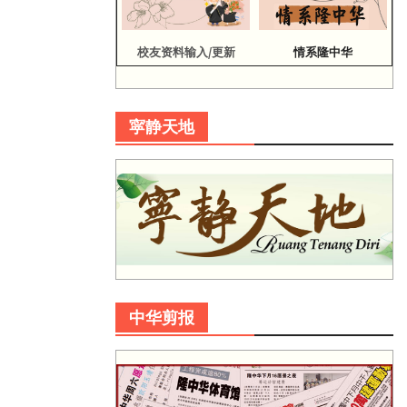
校友资料输入/更新
情系隆中华
寜静天地
中华剪报