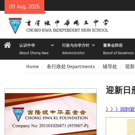
Skip
09 Aug, 2026
to
content
Home
认识中华
行政与办学方针
董事会阵容
About Chong Hwa
Administrator
Board of Governors
Home
各行政处 Departments
辅导处
迎新
迎新日
》》》回到迎