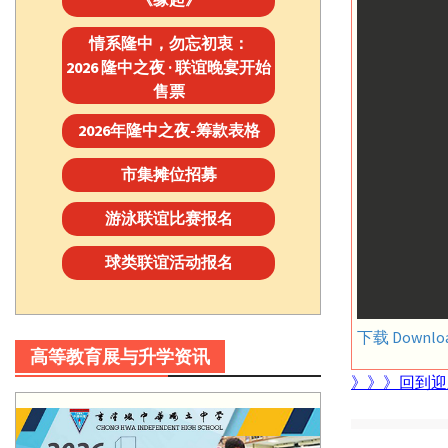
情系隆中，勿忘初衷：
2026 隆中之夜 · 联谊晚宴开始
售票
2026年隆中之夜-筹款表格
市集摊位招募
游泳联谊比赛报名
球类联谊活动报名
下载 Download
高等教育展与升学资讯
》》》回到迎