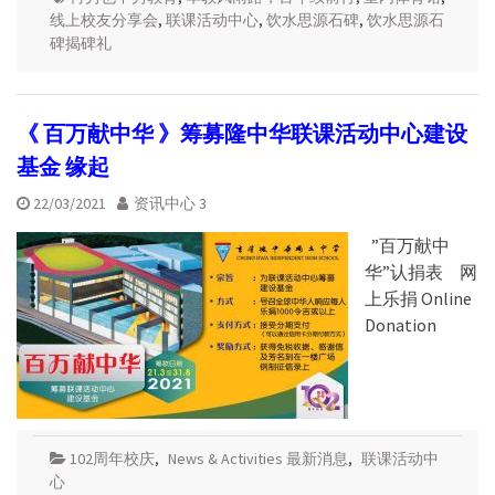
线上校友分享会
,
联课活动中心
,
饮水思源石碑
,
饮水思源石
碑揭碑礼
《 百万献中华 》筹募隆中华联课活动中心建设
基金 缘起
22/03/2021
资讯中心 3
”百万献中
华”认捐表 网
上乐捐 Online
Donation
102周年校庆
,
News & Activities 最新消息
,
联课活动中
心