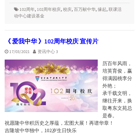
102周年
,
102周年校庆
,
校庆
,
百万献中华
,
缘起
,
联课活
动中心建设基金
《 爱我中华 》102周年校庆 宣传片
17/03/2021
资讯中心 3
历百年风雨，
培英育俊，赢
得满园桃李分
外艳；
承千载文明，
继往开来，换
取粤东文苑总
是春。
祝愿隆中华积历史之厚蕴，宏图大展！再谱华章！
吉隆坡中华独中，102岁生日快乐