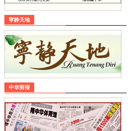
寜静天地
中华剪报