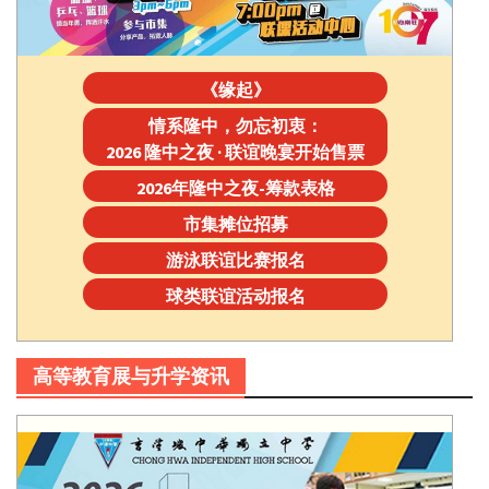
《缘起》
情系隆中，勿忘初衷：
2026 隆中之夜 · 联谊晚宴开始售票
2026年隆中之夜-筹款表格
市集摊位招募
游泳联谊比赛报名
球类联谊活动报名
高等教育展与升学资讯