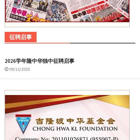
征聘启事
2026学年隆中华独中征聘启事
09/12/2025