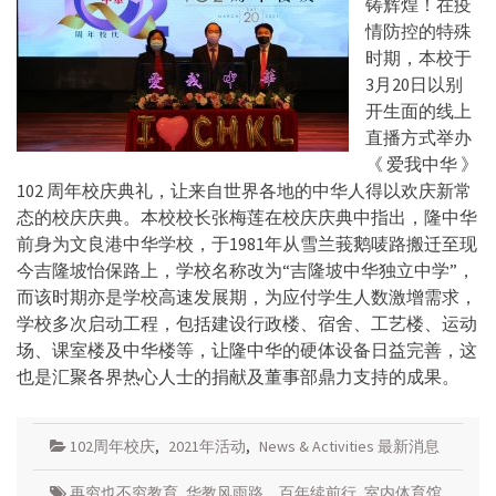
铸辉煌！在疫
情防控的特殊
时期，本校于
3月20日以别
开生面的线上
直播方式举办
《 爱我中华 》
102 周年校庆典礼，让来自世界各地的中华人得以欢庆新常
态的校庆庆典。本校校长张梅莲在校庆庆典中指出，隆中华
前身为文良港中华学校，于1981年从雪兰莪鹅唛路搬迁至现
今吉隆坡怡保路上，学校名称改为“吉隆坡中华独立中学”，
而该时期亦是学校高速发展期，为应付学生人数激增需求，
学校多次启动工程，包括建设行政楼、宿舍、工艺楼、运动
场、课室楼及中华楼等，让隆中华的硬体设备日益完善，这
也是汇聚各界热心人士的捐献及董事部鼎力支持的成果。
102周年校庆
,
2021年活动
,
News & Activities 最新消息
再穷也不穷教育
,
华教风雨路，百年续前行
,
室内体育馆
,