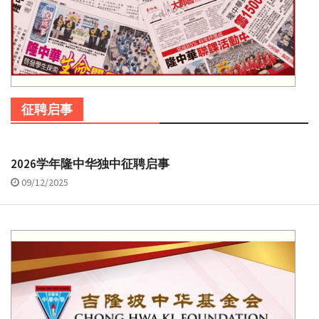
征聘启事
2026学年隆中华独中征聘启事
09/12/2025