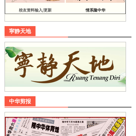
校友资料输入/更新
情系隆中华
寜静天地
中华剪报