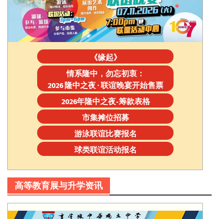
《缘起》
情系隆中，勿忘初衷：
2026 隆中之夜 · 联谊晚宴开始售票
2026年隆中之夜-筹款表格
市集摊位招募
游泳联谊比赛报名
球类联谊活动报名
高等教育展与升学资讯