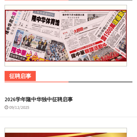
征聘启事
2026学年隆中华独中征聘启事
09/12/2025