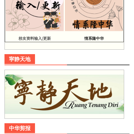
校友资料输入/更新
情系隆中华
寜静天地
中华剪报