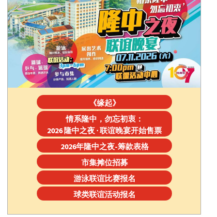
《缘起》
情系隆中，勿忘初衷：
2026 隆中之夜 · 联谊晚宴开始售票
2026年隆中之夜-筹款表格
市集摊位招募
游泳联谊比赛报名
球类联谊活动报名