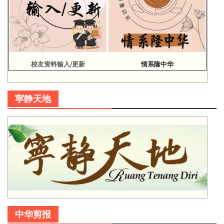
校友资料输入/更新
情系隆中华
寜静天地
中华剪报