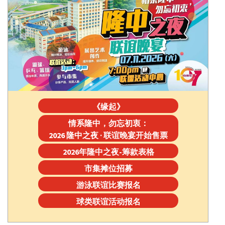
《缘起》
情系隆中，勿忘初衷：
2026 隆中之夜 · 联谊晚宴开始售票
2026年隆中之夜-筹款表格
市集摊位招募
游泳联谊比赛报名
球类联谊活动报名