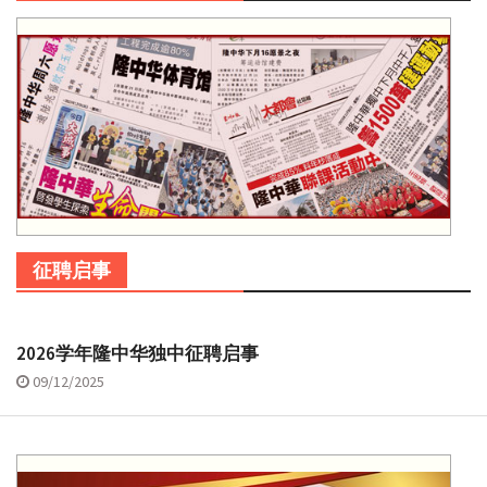
征聘启事
2026学年隆中华独中征聘启事
09/12/2025