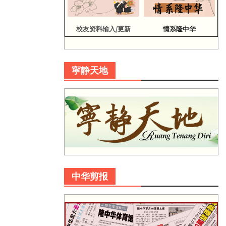
校友资料输入/更新
情系隆中华
寜静天地
中华剪报