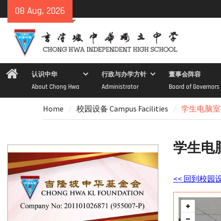
Skip
08 Aug, 2026
to
content
Home
认识中华
行政与办学方针
董事会阵容
About Chong Hwa
Administrator
Board of Governors
Home
校园设备 Campus Facilities
学生电脑室
学生电
<< 回到校园