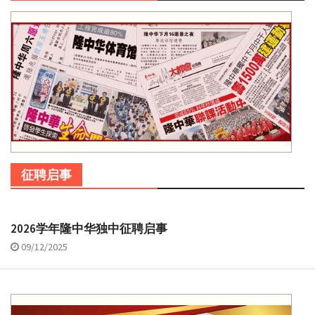
征聘启事
2026学年隆中华独中征聘启事
09/12/2025