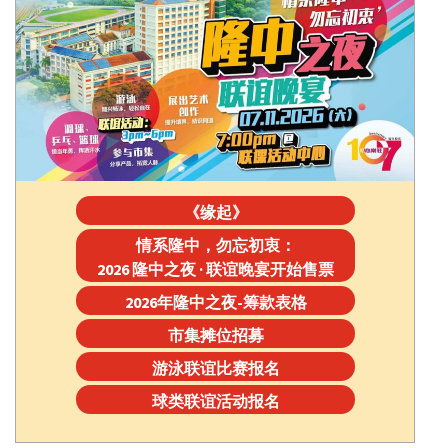
《缘起》
情系隆中，勿忘初衷：
2026 隆中之夜 · 联谊晚宴开始售票
2026年隆中之夜-筹款表格
市集摊位招募
游泳联谊比赛报名
球类联谊活动报名