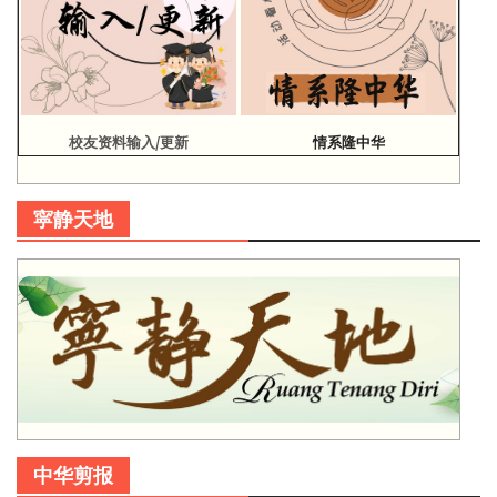
校友资料输入/更新
情系隆中华
寜静天地
中华剪报