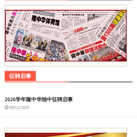
征聘启事
2026学年隆中华独中征聘启事
09/12/2025