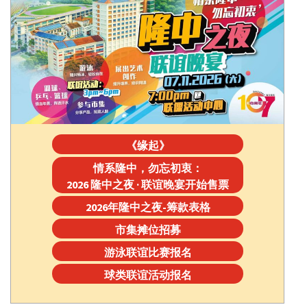
《缘起》
情系隆中，勿忘初衷：
2026 隆中之夜 · 联谊晚宴开始售票
2026年隆中之夜-筹款表格
市集摊位招募
游泳联谊比赛报名
球类联谊活动报名