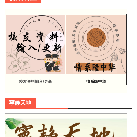
校友资料输入/更新
情系隆中华
寜静天地