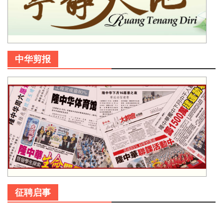
中华剪报
征聘启事