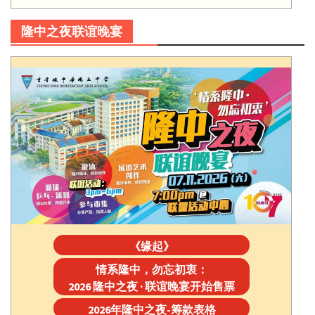
隆中之夜联谊晚宴
《缘起》
情系隆中，勿忘初衷：
2026 隆中之夜 · 联谊晚宴开始售票
2026年隆中之夜-筹款表格