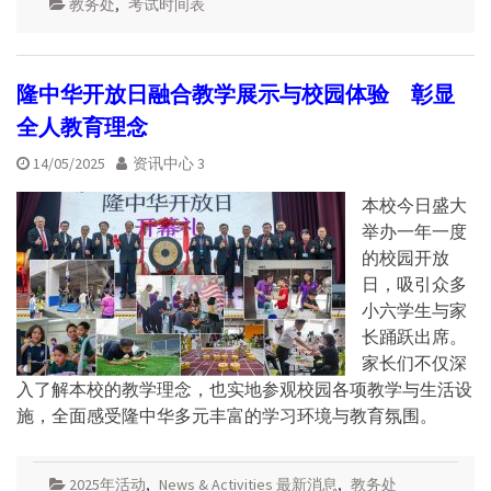
教务处
,
考试时间表
隆中华开放日融合教学展示与校园体验 彰显
全人教育理念
14/05/2025
资讯中心 3
本校今日盛大
举办一年一度
的校园开放
日，吸引众多
小六学生与家
长踊跃出席。
家长们不仅深
入了解本校的教学理念，也实地参观校园各项教学与生活设
施，全面感受隆中华多元丰富的学习环境与教育氛围。
2025年活动
,
News & Activities 最新消息
,
教务处