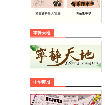
校友资料输入/更新
情系隆中华
寜静天地
中华剪报