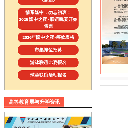
情系隆中，勿忘初衷：
2026 隆中之夜 · 联谊晚宴开始
售票
2026年隆中之夜-筹款表格
市集摊位招募
游泳联谊比赛报名
球类联谊活动报名
高等教育展与升学资讯