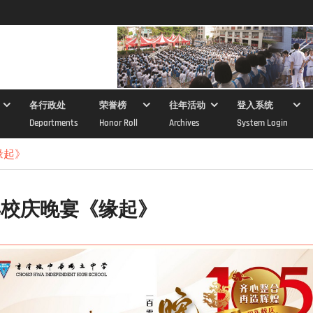
各行政处
荣誉榜
往年活动
登入系统
Departments
Honor Roll
Archives
System Login
缘起》
周年校庆晚宴《缘起》