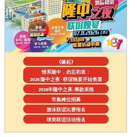
《缘起》
情系隆中，勿忘初衷：
2026 隆中之夜 · 联谊晚宴开始售票
2026年隆中之夜-筹款表格
市集摊位招募
游泳联谊比赛报名
球类联谊活动报名