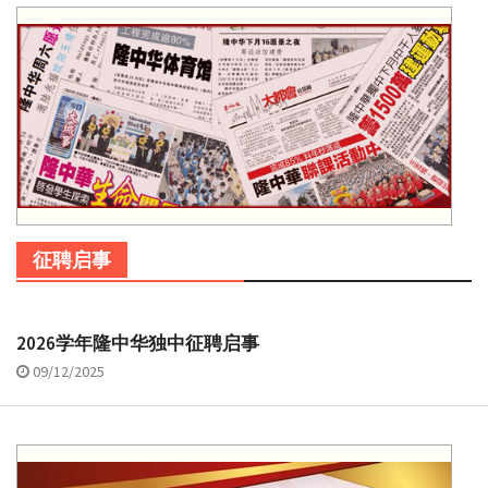
征聘启事
2026学年隆中华独中征聘启事
09/12/2025