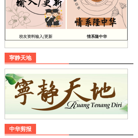
校友资料输入/更新
情系隆中华
寜静天地
中华剪报