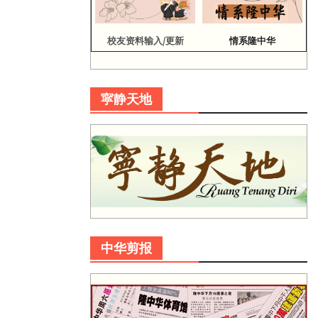
校友资料输入/更新
情系隆中华
寜静天地
中华剪报