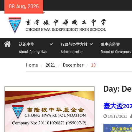
Skip
08 Aug, 2026
to
content
Home
认识中华
行政与办学方针
董事会阵容
About Chong Hwa
Administrator
Board of Governors
Home
2021
December
10
Day:
De
臺大盃2
10/12/2021