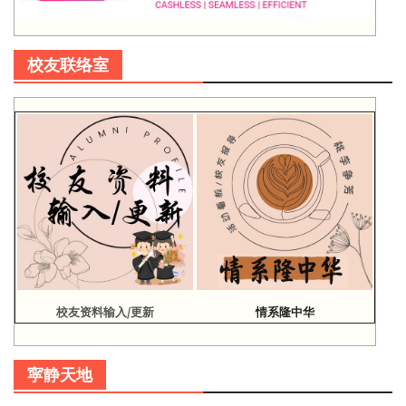
校友联络室
校友资料输入/更新
情系隆中华
寜静天地