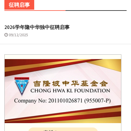
征聘启事
2026学年隆中华独中征聘启事
09/12/2025