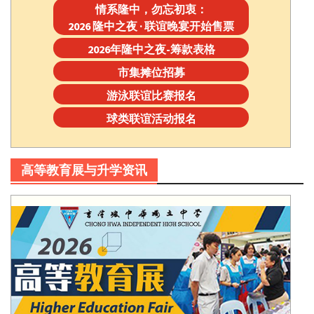
情系隆中，勿忘初衷：
2026 隆中之夜 · 联谊晚宴开始售票
2026年隆中之夜-筹款表格
市集摊位招募
游泳联谊比赛报名
球类联谊活动报名
高等教育展与升学资讯