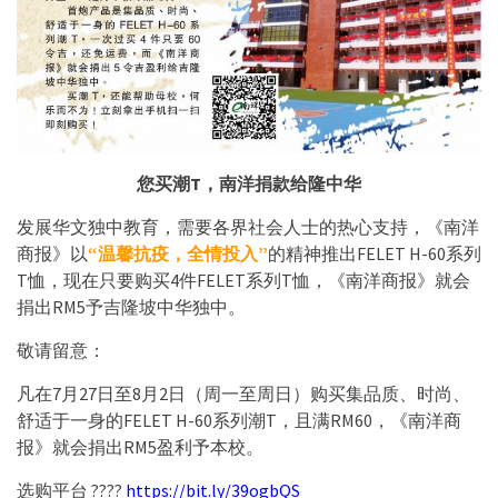
您买潮T，南洋捐款给隆中华
发展华文独中教育，需要各界社会人士的热心支持，《南洋
商报》以
“️温馨抗疫，全情投入”
的精神推出FELET H-60系列
T恤，现在只要购买4件FELET系列T恤，《南洋
商报》就会
捐出RM5予吉隆坡中华独中。
敬请留意：
凡在7月27日至8月2日（周一至周日）购买集品质、时尚、
舒适于一身的FELET H-60系列潮T，且满RM60，《南洋商
报》就会捐出RM5盈利予本校。
选购平台 ????
https://bit.ly/39ogbQS