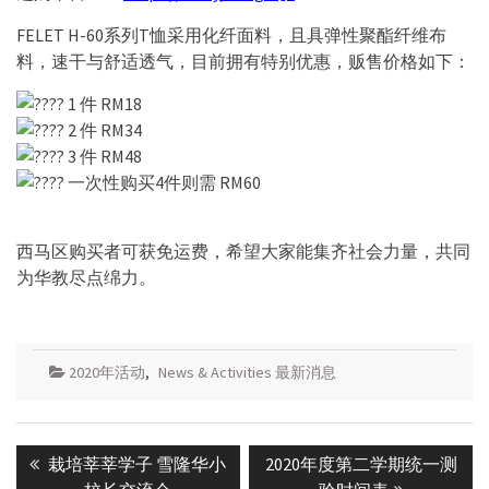
FELET H-60系列T恤采用化纤面料，且具弹性聚酯纤维布
料，速干与舒适透气，目前拥有特别优惠，贩售价格如下：
1 件 RM18
2 件 RM34
3 件 RM48
一次性购买4件则需 RM60
西马区购买者可获免运费，希望大家能集齐社会力量，
共同
为华教尽点绵力。
2020年活动
,
News & Activities 最新消息
Post
Previous
Next
栽培莘莘学子 雪隆华小
2020年度第二学期统一测
navigation
post:
post: