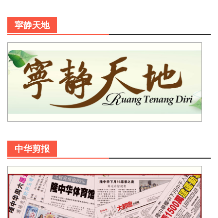
寜静天地
中华剪报