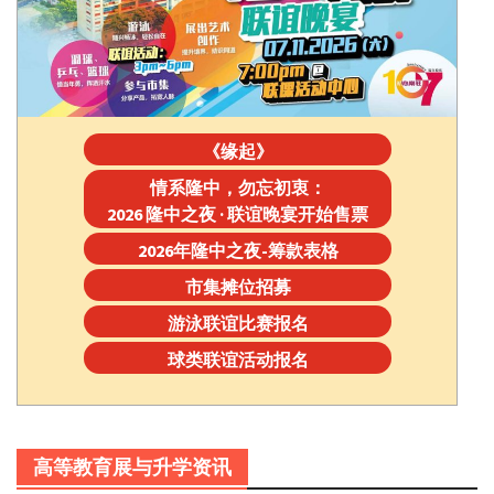
《缘起》
情系隆中，勿忘初衷：
2026 隆中之夜 · 联谊晚宴开始售票
2026年隆中之夜-筹款表格
市集摊位招募
游泳联谊比赛报名
球类联谊活动报名
高等教育展与升学资讯