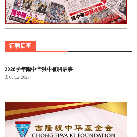
征聘启事
2026学年隆中华独中征聘启事
09/12/2025