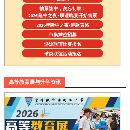
情系隆中，勿忘初衷：
2026 隆中之夜 · 联谊晚宴开始售票
2026年隆中之夜-筹款表格
市集摊位招募
游泳联谊比赛报名
球类联谊活动报名
高等教育展与升学资讯