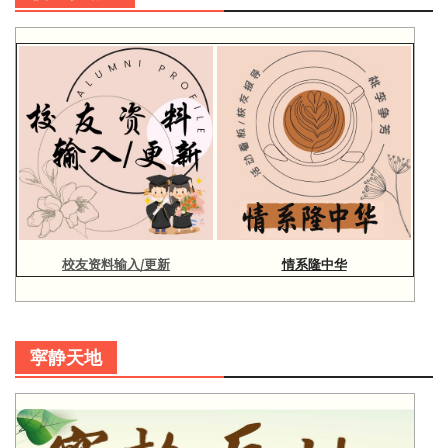
校友资料输入/更新
情系隆中华
寜静天地