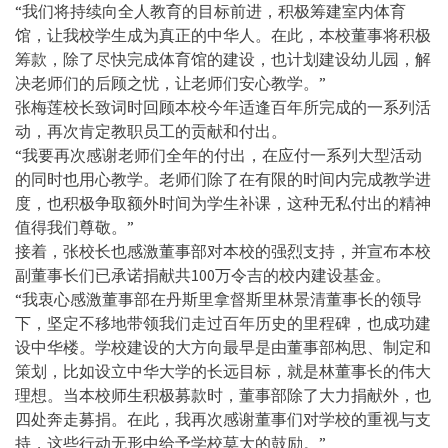
“我们将持续向全人教育的目标前进，积极筹建室内体育
馆，让我校学生成为真正的中华人。在此，本校董事将积极
筹款，除了尽快完成体育馆的建设，也计划建设幼儿园，解
决老师们的后顾之忧，让老师们安心教学。”
张梅莲校长致词时回顾本校今年适逢百年所完成的一系列活
动，再次肯定教职员工的贡献和付出。
“我要再次感谢老师们全年的付出，在应付一系列大型活动
的同时也用心教学。老师们除了在有限的时间内完成教学进
度，也积极争取额外时间为学生补课，这种无私付出的精神
值得我们尊敬。”
接着，张校长也感激董事部对本校的强烈支持，并宣布本校
副董事长们已承诺捐献共100万令吉的校内建设基金。
“我衷心感激董事部在丹斯里拿督斯里林景清董事长的领导
下，坚定不移地带领我们走过百年历史的里程碑，也成功建
设中华楼。学校建设的大方向最早是由董事部构思、制定和
策划，比如设立中华大学的长远目标，就是林董事长的伟大
理想。当本校师生积极募款时，董事部除了大力捐献外，也
四处奔走募捐。在此，我再次感谢董事们对学校的重视与支
持，这些行动无形中给予学校莫大的鼓励。”