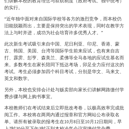
们讲解本校的教育理念与双轨制度（政府考试、独中统考）
的实行。
“近年独中面对来自国际学校等各方的激烈竞争，而本校仍
旧能脱颖而出，主要是保持突出的学术表现，同时在教学方
法上与时并进，成功为社会培育许多优秀人才。”
此次新生考试吸引来自中国、尼日利亚、印尼、香港、蒙
古、韩国、美国、台湾等国际学生前来应试，也有来自吉
打、霹雳、彭亨、森美兰、柔佛等全马各地的应试生慕名而
来。多数考生在家长陪同下抵达考场，卯足全力应付这次的
考试。考生必须参加四个科目考试，分别是华文、马来文、
英文和数学。
另外，本校也安排会计处与贩卖部向家长们讲解网路缴付学
费步骤与网上购书事宜。
本校教师们在考试结束后立即批改考卷，以极高效率完成批
阅工作。本校将在两周内通过报章和官方网站公布录取名
单。请所有被录取的报考生在10月8日至10月12日期间，早
上7时30分至下午3时正到本校冷气会议室缴付学杂费。