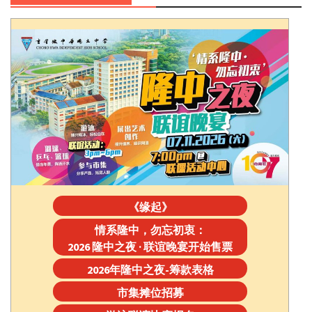
《缘起》
情系隆中，勿忘初衷：
2026 隆中之夜 · 联谊晚宴开始售票
2026年隆中之夜-筹款表格
市集摊位招募