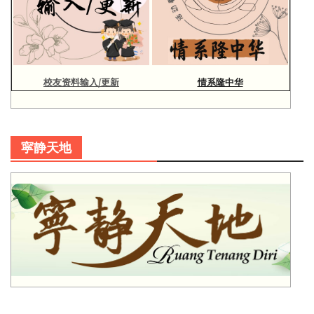
校友资料输入/更新
情系隆中华
寜静天地