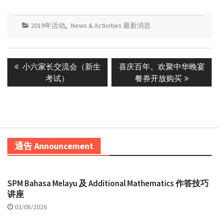
2019年活动
,
News & Activities 最新消息
Post
Previous
Next
小六家长交流会（新生
喜庆百年。欢聚中华晚宴
navigation
post:
post:
考试）
餐券开放购买
通告 Announcement
SPM Bahasa Melayu 及 Additional Mathematics 作答技巧
讲座
03/08/2026