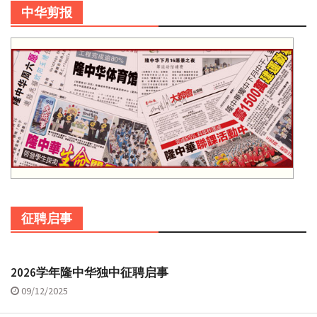
中华剪报
征聘启事
2026学年隆中华独中征聘启事
09/12/2025