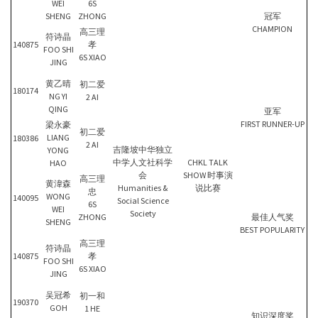
WEI
6S
SHENG
ZHONG
冠军
CHAMPION
高三理
符诗晶
140875
孝
FOO SHI
6S XIAO
JING
黄乙晴
初二爱
180174
NG YI
2 AI
QING
亚军
FIRST RUNNER-UP
梁永豪
初二爱
LIANG
180386
2 AI
吉隆坡中华独立
YONG
中学人文社科学
CHKL TALK
HAO
会
SHOW 时事演
高三理
黄湋森
Humanities &
说比赛
忠
WONG
140095
Social Science
6S
WEI
Society
ZHONG
最佳人气奖
SHENG
BEST POPULARITY
高三理
符诗晶
140875
孝
FOO SHI
6S XIAO
JING
吴冠希
初一和
190370
GOH
1 HE
知识深度奖