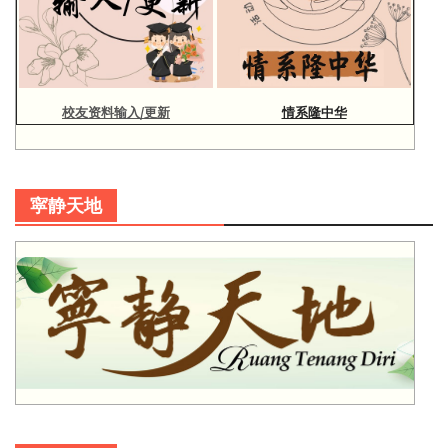
校友资料输入/更新
情系隆中华
寜静天地