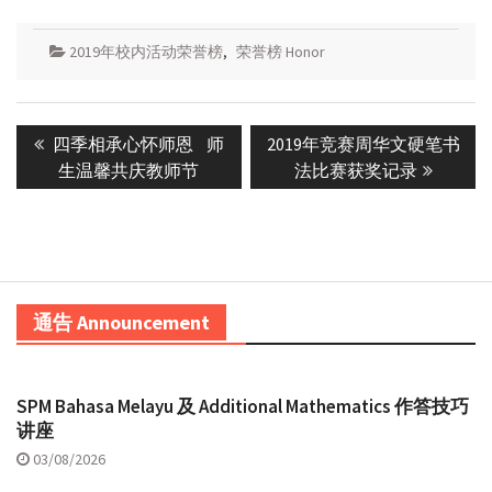
2019年校内活动荣誉榜
,
荣誉榜 Honor
Post
Previous
Next
四季相承心怀师恩 师
2019年竞赛周华文硬笔书
navigation
post:
post:
生温馨共庆教师节
法比赛获奖记录
通告 Announcement
SPM Bahasa Melayu 及 Additional Mathematics 作答技巧
讲座
03/08/2026