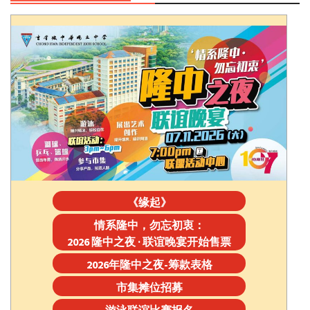
《缘起》
情系隆中，勿忘初衷：
2026 隆中之夜 · 联谊晚宴开始售票
2026年隆中之夜-筹款表格
市集摊位招募
游泳联谊比赛报名