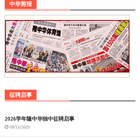
中华剪报
征聘启事
2026学年隆中华独中征聘启事
09/12/2025