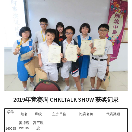
2019年竞赛周 CHKLTALK SHOW 获奖记录
学号
姓名
班级
主办单位
比赛名称
代表奖项
黄湋森
高三理
WONG
忠
140095