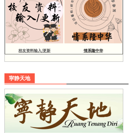
校友资料输入/更新
情系隆中华
寜静天地