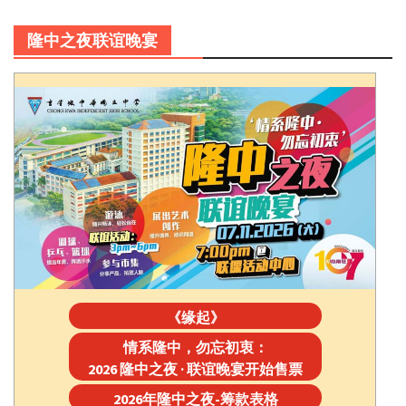
隆中之夜联谊晚宴
《缘起》
情系隆中，勿忘初衷：
2026 隆中之夜 · 联谊晚宴开始售票
2026年隆中之夜-筹款表格