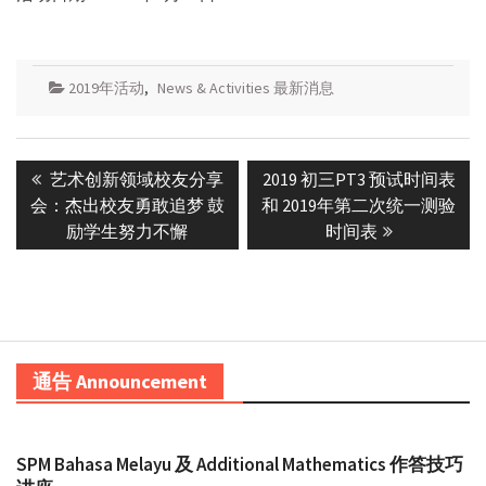
2019年活动
,
News & Activities 最新消息
Post
Previous
Next
艺术创新领域校友分享
2019 初三PT3 预试时间表
navigation
post:
post:
会：杰出校友勇敢追梦 鼓
和 2019年第二次统一测验
励学生努力不懈
时间表
通告 Announcement
SPM Bahasa Melayu 及 Additional Mathematics 作答技巧