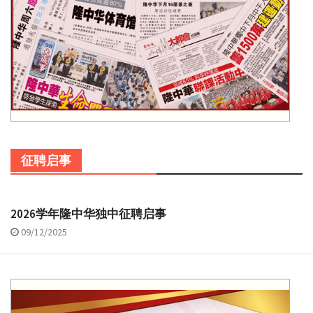
征聘启事
2026学年隆中华独中征聘启事
09/12/2025