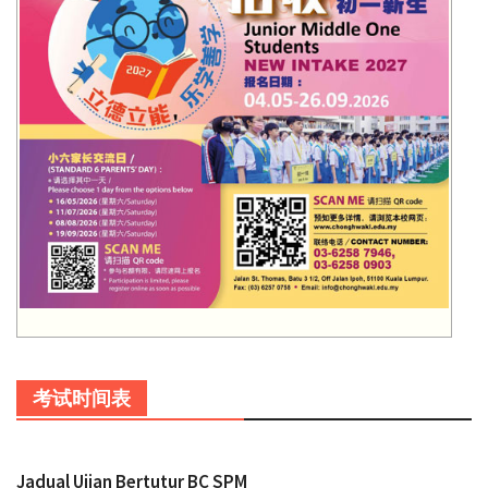
考试时间表
Jadual Ujian Bertutur BC SPM