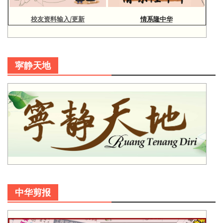
校友资料输入/更新
情系隆中华
寜静天地
中华剪报