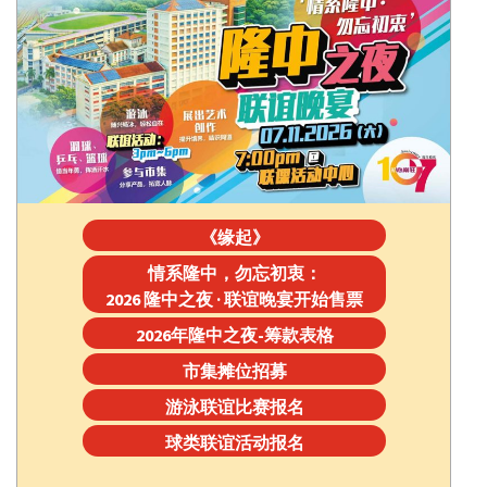
《缘起》
情系隆中，勿忘初衷：
2026 隆中之夜 · 联谊晚宴开始售票
2026年隆中之夜-筹款表格
市集摊位招募
游泳联谊比赛报名
球类联谊活动报名