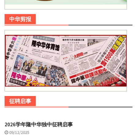
中华剪报
征聘启事
2026学年隆中华独中征聘启事
09/12/2025