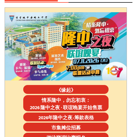
《缘起》
情系隆中，勿忘初衷：
2026 隆中之夜 · 联谊晚宴开始售票
2026年隆中之夜-筹款表格
市集摊位招募