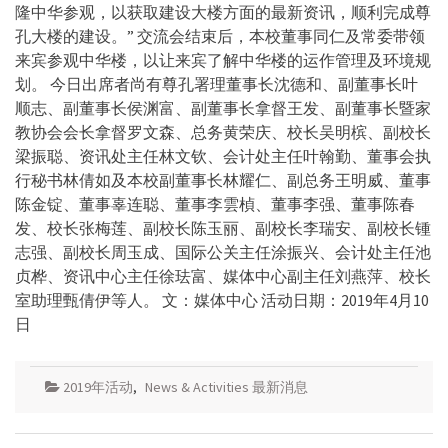
隆中华参观，以获取建设大楼方面的最新资讯，顺利完成尊
孔大楼的建设。” 交流会结束后，本校董事同仁及常委带领
来宾参观中华楼，以让来宾了解中华楼的运作管理及环境规
划。 今日出席者尚有尊孔署理董事长沈德和、副董事长叶
顺志、副董事长侯渊富、副董事长拿督王发、副董事长暨家
教协会会长拿督罗文森、总务黄荣庆、校长吴明槟、副校长
梁振聪、资讯处主任林文钦、会计处主任叶翰勤、董事会执
行秘书林倩如及本校副董事长林耀仁、副总务王明威、董事
陈金锭、董事辜连聪、董事李雲楨、董事李强、董事陈春
发、校长张梅莲、副校长陈玉丽、副校长李瑞安、副校长锺
志强、副校长周玉成、国际公关主任涂振兴、会计处主任池
贞桦、资讯中心主任徐珐富、媒体中心副主任刘燕萍、校长
室助理甄倩伊等人。 文：媒体中心 活动日期：2019年4月10
日
2019年活动
,
News & Activities 最新消息