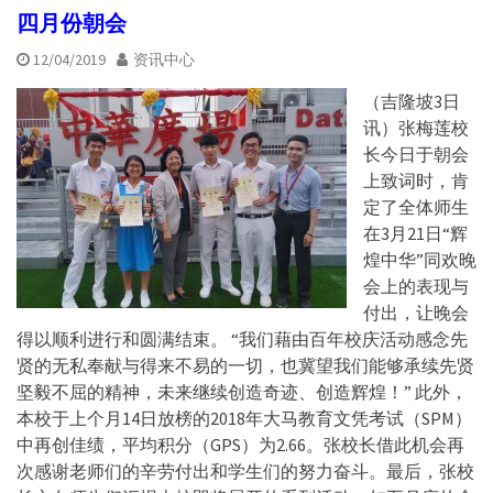
四月份朝会
12/04/2019
资讯中心
（吉隆坡3日
讯）张梅莲校
长今日于朝会
上致词时，肯
定了全体师生
在3月21日“辉
煌中华”同欢晚
会上的表现与
付出，让晚会
得以顺利进行和圆满结束。 “我们藉由百年校庆活动感念先
贤的无私奉献与得来不易的一切，也冀望我们能够承续先贤
坚毅不屈的精神，未来继续创造奇迹、创造辉煌！” 此外，
本校于上个月14日放榜的2018年大马教育文凭考试（SPM）
中再创佳绩，平均积分（GPS）为2.66。张校长借此机会再
次感谢老师们的辛劳付出和学生们的努力奋斗。最后，张校