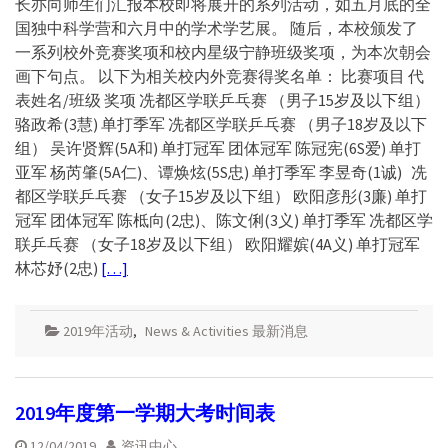
长亦向师生们汇报本校即将展开的系列活动，如五月底的全
国独中科学营和六月中的学术学艺展。 随后，本校颁发了
一系列校外竞赛奖项和校内星级宁静班级奖项，为本次朝会
画下句点。 以下为相关校内外竞赛得奖名单： 比赛项目 代
表姓名/班级 奖项 冼都区学联乒乓赛 （男子15岁及以下组）
骆政希(3慧) 单打季军 冼都区学联乒乓赛 （男子18岁及以下
组） 吴许贤辉(5A和) 单打冠军 团体冠军 陈冠宪(6S爱) 单打
亚军 杨芮肇(5A仁)、谭焕炫(5S忠) 单打季军 李昱奇(1诚) 冼
都区学联乒乓赛 （女子15岁及以下组） 欧阳彦彤(3廉) 单打
冠军 团体冠军 陈柢向(2忠)、陈文俐(3义) 单打季军 冼都区学
联乒乓赛 （女子18岁及以下组） 欧阳耀嫔(4A义) 单打冠军
林芯妤(2忠)
[…]
2019年活动
,
News & Activities 最新消息
2019年度第一学期大考时间表
12/04/2019
资讯中心