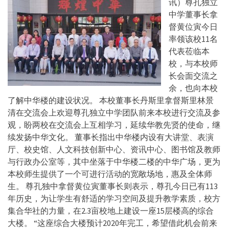
讯）尊孔独立
中学董事长拿
督黄位寅今日
率领该校11名
代表莅临本
校，与本校师
长会面交流之
余，也向本校
了解中华楼的建设状况。 本校董事长丹斯里拿督斯里林景
清在交流会上欢迎尊孔独立中学团队前来本校进行交流及参
观，盼两校在交流会上互相学习，延续华教先贤的使命，继
续发扬中华文化。 董事长指出中华楼内设有大讲堂、表演
厅、校史馆、人文科技创新中心、资讯中心、图书馆及教师
与行政办公室等，其中坐落于中华楼二楼的中华广场，更为
本校师生提供了一个可进行活动的宽敞场地，惠及全体师
生。 尊孔独中拿督黄位寅董事长则表示，尊孔今日已有113
年历史，为让学生有舒适的学习空间及提升教学素质，校方
集合华社的力量，在2.3亩校地上建设一座15层楼高的综合
大楼。 “这座综合大楼预计2020年完工，希望借此机会前来