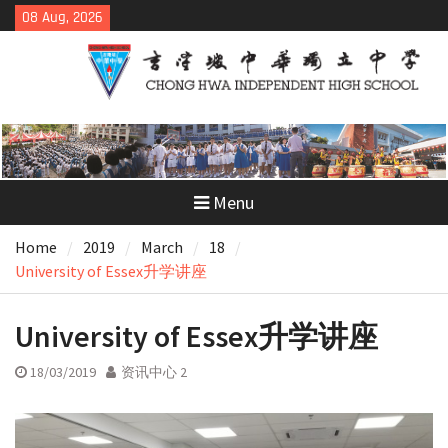
Skip
08 Aug, 2026
to
content
Menu
Home
2019
March
18
University of Essex升学讲座
University of Essex升学讲座
18/03/2019
资讯中心 2