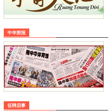
中华剪报
征聘启事