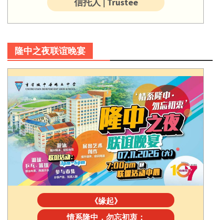
信托人 | Trustee
隆中之夜联谊晚宴
《缘起》
情系隆中，勿忘初衷：