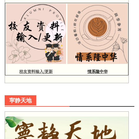
校友资料输入/更新
情系隆中华
寜静天地