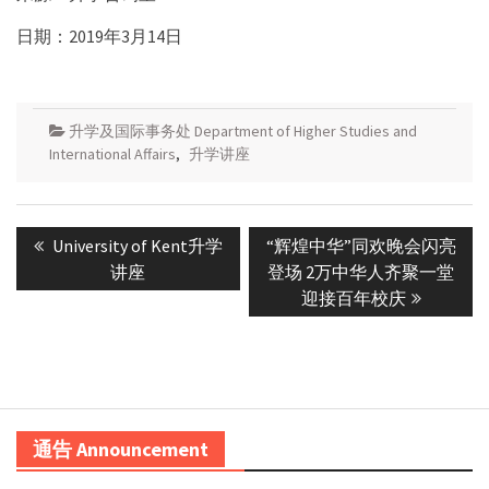
日期：2019年3月14日
升学及国际事务处 Department of Higher Studies and
International Affairs
,
升学讲座
Post
Previous
Next
University of Kent升学
“辉煌中华”同欢晚会闪亮
navigation
post:
post:
讲座
登场 2万中华人齐聚一堂
迎接百年校庆
通告 Announcement