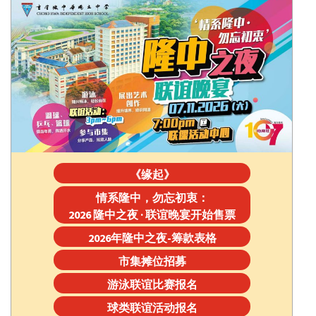
《缘起》
情系隆中，勿忘初衷：
2026 隆中之夜 · 联谊晚宴开始售票
2026年隆中之夜-筹款表格
市集摊位招募
游泳联谊比赛报名
球类联谊活动报名