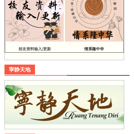
校友资料输入/更新
情系隆中华
寜静天地