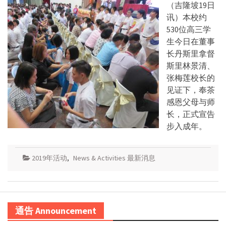
（吉隆坡19日
讯）本校约
530位高三学
生今日在董事
长丹斯里拿督
斯里林景清、
张梅莲校长的
见证下，奉茶
感恩父母与师
长，正式宣告
步入成年。
2019年活动
,
News & Activities 最新消息
通告 Announcement