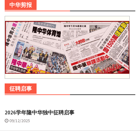
中华剪报
征聘启事
2026学年隆中华独中征聘启事
09/12/2025