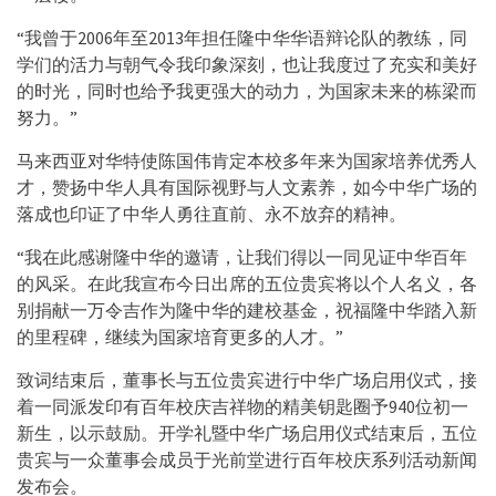
“我曾于2006年至2013年担任隆中华华语辩论队的教练，同
学们的活力与朝气令我印象深刻，也让我度过了充实和美好
的时光，同时也给予我更强大的动力，为国家未来的栋梁而
努力。”
马来西亚对华特使陈国伟肯定本校多年来为国家培养优秀人
才，赞扬中华人具有国际视野与人文素养，如今中华广场的
落成也印证了中华人勇往直前、永不放弃的精神。
“我在此感谢隆中华的邀请，让我们得以一同见证中华百年
的风采。在此我宣布今日出席的五位贵宾将以个人名义，各
别捐献一万令吉作为隆中华的建校基金，祝福隆中华踏入新
的里程碑，继续为国家培育更多的人才。”
致词结束后，董事长与五位贵宾进行中华广场启用仪式，接
着一同派发印有百年校庆吉祥物的精美钥匙圈予940位初一
新生，以示鼓励。开学礼暨中华广场启用仪式结束后，五位
贵宾与一众董事会成员于光前堂进行百年校庆系列活动新闻
发布会。