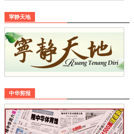
寜静天地
中华剪报