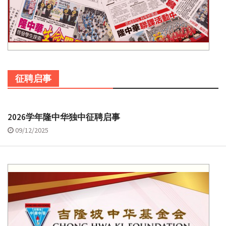
征聘启事
2026学年隆中华独中征聘启事
09/12/2025