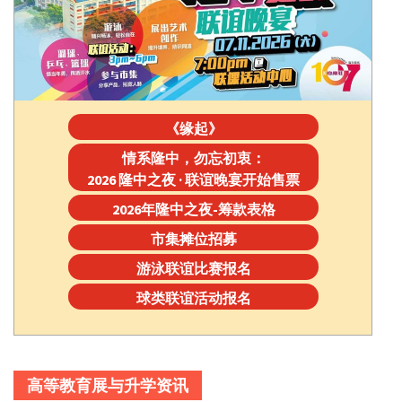
《缘起》
情系隆中，勿忘初衷：
2026 隆中之夜 · 联谊晚宴开始售票
2026年隆中之夜-筹款表格
市集摊位招募
游泳联谊比赛报名
球类联谊活动报名
高等教育展与升学资讯