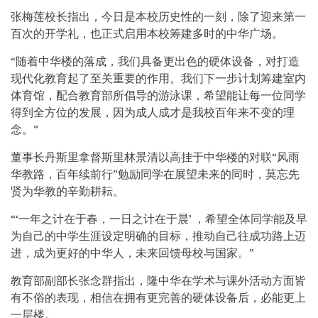
张梅莲校长指出，今日是本校历史性的一刻，除了迎来第一
百次的开学礼，也正式启用本校筹建多时的中华广场。
“随着中华楼的落成，我们具备更出色的硬体设备，对打造
现代化教育起了至关重要的作用。我们下一步计划筹建室内
体育馆，配合教育部所倡导的游泳课，希望能让每一位同学
得到全方位的发展，因为成人成才是我校百年来不变的理
念。”
董事长丹斯里拿督斯里林景清以高挂于中华楼的对联“风雨
华教路，百年续前行”勉励同学在展望未来的同时，莫忘先
贤为华教的辛勤耕耘。
“‘一年之计在于春，一日之计在于晨’ ，希望全体同学能及早
为自己的中学生涯设定明确的目标，推动自己往成功路上迈
进，成为更好的中华人，未来回馈母校与国家。”
教育部副部长张念群指出，隆中华在学术与课外活动方面皆
有不俗的表现，相信在拥有更完善的硬体设备后，必能更上
一层楼。