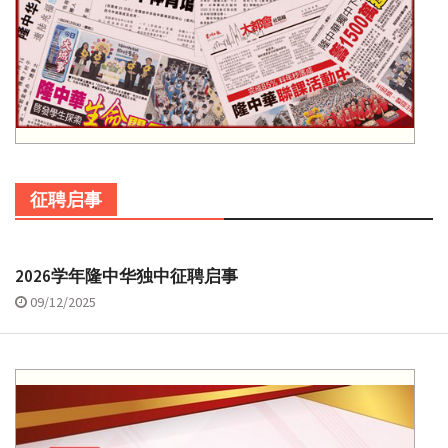
征聘启事
2026学年隆中华独中征聘启事
09/12/2025