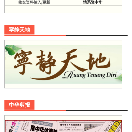
校友资料输入/更新
情系隆中华
寜静天地
中华剪报