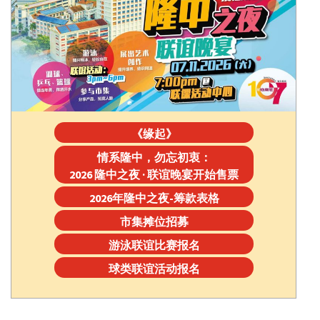
《缘起》
情系隆中，勿忘初衷：
2026 隆中之夜 · 联谊晚宴开始售票
2026年隆中之夜-筹款表格
市集摊位招募
游泳联谊比赛报名
球类联谊活动报名