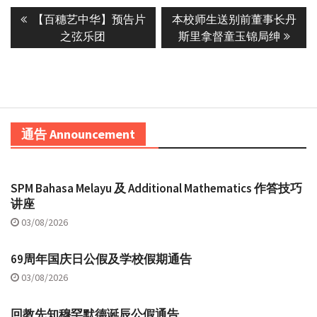
Post
Previous
Next
【百穗艺中华】预告片
本校师生送别前董事长丹
navigation
post:
post:
之弦乐团
斯里拿督童玉锦局绅
通告 Announcement
SPM Bahasa Melayu 及 Additional Mathematics 作答技巧
讲座
03/08/2026
69周年国庆日公假及学校假期通告
03/08/2026
回教先知穆罕默德诞辰公假通告