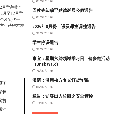
03/08/2026
2月学杂费全
回教先知穆罕默德诞辰公假通告
2月至12月学
03/08/2026
个及奖状一
方可获得本校
2026年8月份上课及课室调整通告
31/07/2026
学生停课通告
31/07/2026
事宜：星期六跨领域学习日 – 健步走活动
（Brisk Walk）
24/02/2026
澄清：滥用校方名义订货诈骗
航宇
06/02/2026
彦伸
通告：访客出入校园之安全管控
奕捷
19/01/2026
盟沣