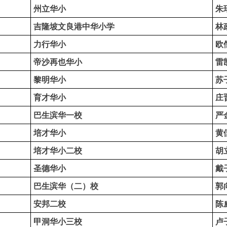
州立华小
朱
吉隆坡文良港中华小学
林
力行华小
欧
帝沙再也华小
雷
黎明华小
苏
育才华小
庄
巴生滨华一校
严
培才华小
黄
培才华小二校
胡
圣德华小
戴
巴生滨华（二）校
郭
安邦二校
陈
甲洞华小三校
卢