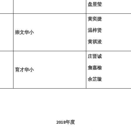
盘昱莹
黄奕捷
温梓贤
崇文华小
黄祺浚
庄晋诚
詹嘉榆
育才华小
余芷璇
2018
年度