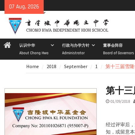
Skip
07 Aug, 2026
to
content
Home
认识中华
行政与办学方针
董事会阵容
About Chong Hwa
Administrator
Board of Governors
Home
2018
September
1
第十三届雪隆
第十三
01/09/2018
经过评审后，
知，或留意本