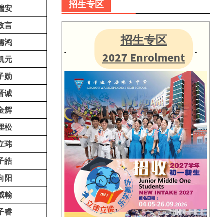
招生专区
瑞安
政言
招生专区
儒鸿
2027 Enrolment
凯元
子勋
晋诚
金辉
俚松
立玮
子皓
向阳
威翰
子睿