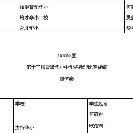
加影育华华小
何
培才华小二校
吴
育才华小
詹
2018
年度
第十三届雪隆华小中华杯数理比赛成绩
团体赛
学校
学生姓名
何彦伸
欧儒鸿
力行华小