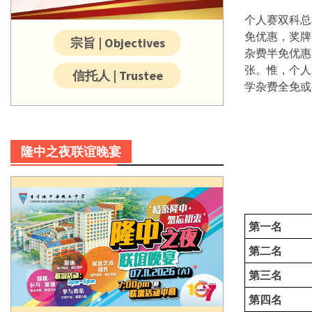
个人赛双科总
免优惠，奖牌
宗旨 | Objectives
杂费半免优惠
张。惟，个人
信托人 | Trustee
学杂费全免或
隆中之夜联谊晚宴
第一名
第二名
第三名
第四名