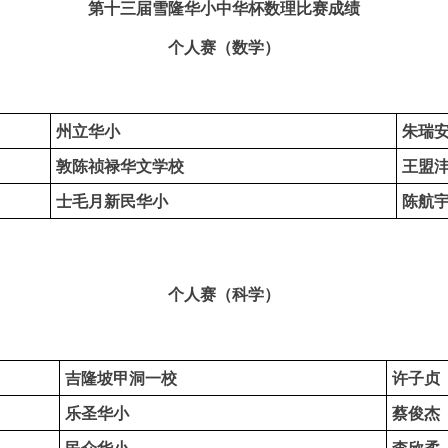
第十三届雪隆华小中华杯数理比赛成绩
个人赛（数学）
州立华小
朱瑞
敦陈祯禄华文学校
王盟
士毛月新民华小
陈航
个人赛（科学）
吉隆坡甲洞一校
许子贞
乐圣华小
蔡俊杰