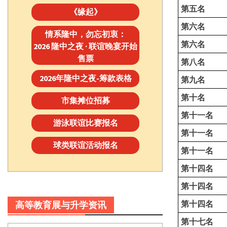
第五名
《缘起》
第六名
情系隆中，勿忘初衷：
第六名
2026 隆中之夜 · 联谊晚宴开始
售票
第八名
2026年隆中之夜-筹款表格
第九名
第
十
名
市集摊位招募
第十一名
游泳联谊比赛报名
第十一名
球类联谊活动报名
第十一名
第十四名
第十四名
第十四名
高等教育展与升学资讯
第十七名