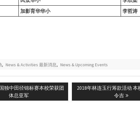
民众华小
李欣柔
加影育华华小
李哲涛
动
,
News & Activities 最新消息
,
News & Upcoming Events
Next
年全国独中田径锦标赛本校荣获团
2018年林连玉行筹款活动 
n
post:
体总亚军
令吉