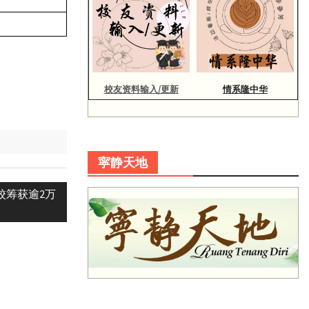
校友资料输入/更新
情系隆中华
寜静天地
本校筹获逾2万