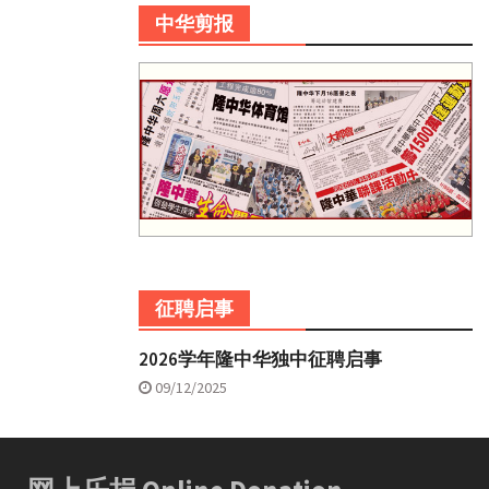
中华剪报
征聘启事
2026学年隆中华独中征聘启事
09/12/2025