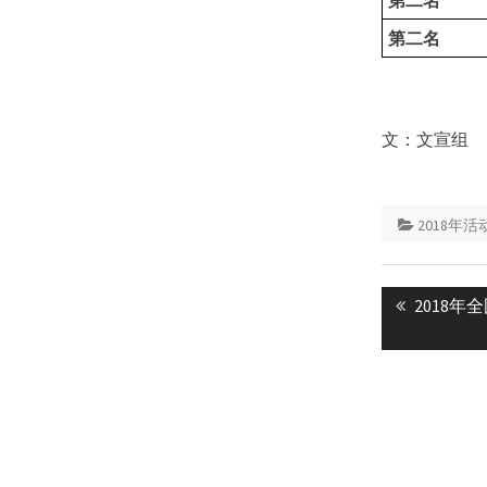
第二名
第二名
文：文宣组
2018年活
Post
Previous
2018
navigatio
post: