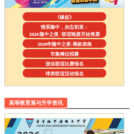
《缘起》
情系隆中，勿忘初衷：
2026 隆中之夜 · 联谊晚宴开始售票
2026年隆中之夜-筹款表格
市集摊位招募
游泳联谊比赛报名
球类联谊活动报名
高等教育展与升学资讯