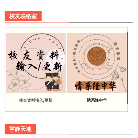
校友联络室
校友资料输入/更新
情系隆中华
寜静天地