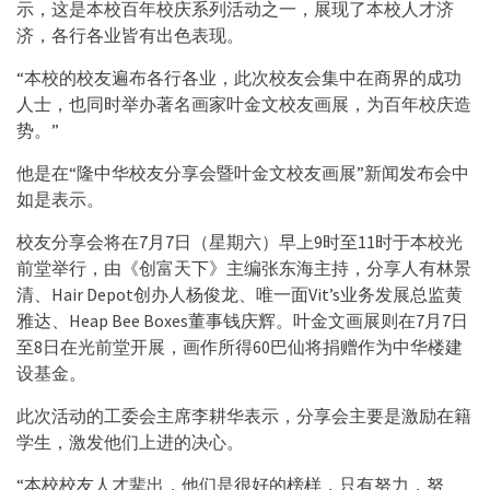
示，这是本校百年校庆系列活动之一，展现了本校人才济
济，各行各业皆有出色表现。
“本校的校友遍布各行各业，此次校友会集中在商界的成功
人士，也同时举办著名画家叶金文校友画展，为百年校庆造
势。”
他是在“隆中华校友分享会暨叶金文校友画展”新闻发布会中
如是表示。
校友分享会将在7月7日（星期六）早上9时至11时于本校光
前堂举行，由《创富天下》主编张东海主持，分享人有林景
清、Hair Depot创办人杨俊龙、唯一面Vit’s业务发展总监黄
雅达、Heap Bee Boxes董事钱庆辉。叶金文画展则在7月7日
至8日在光前堂开展，画作所得60巴仙将捐赠作为中华楼建
设基金。
此次活动的工委会主席李耕华表示，分享会主要是激励在籍
学生，激发他们上进的决心。
“本校校友人才辈出，他们是很好的榜样，只有努力，努