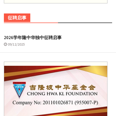
征聘启事
2026学年隆中华独中征聘启事
09/12/2025