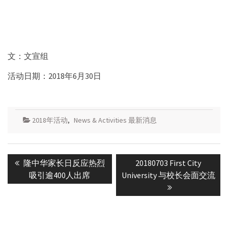
文：文宣组
活动日期：2018年6月30日
2018年活动
,
News & Activities 最新消息
Post
Previous
Next
隆中华家长日反应热烈
20180703 First City
navigation
post:
post:
吸引逾400人出席
University 与校长会面交流