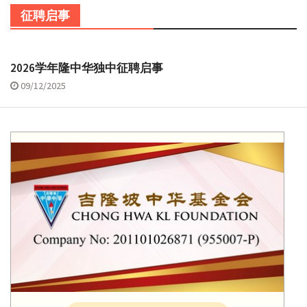
征聘启事
2026学年隆中华独中征聘启事
09/12/2025