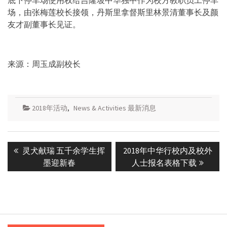
底下停车场使用权给吉隆坡中华独中作为校方教职员工停车
场，由张梅莲校长接领，丹斯里拿督斯里林景清董事长及颜
友才副董事长见证。
来源：周玉成副校长
2018年活动
,
News & Activities 最新消息
Post
Previous
Next
灵犬献瑞 五千余学生挥
2018年中华行校内及校外
navigation
post:
post:
墨迎新春
人士报名表格下载