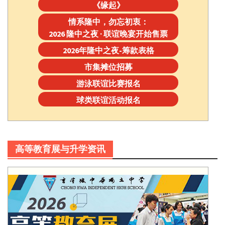
《缘起》
情系隆中，勿忘初衷：
2026 隆中之夜 · 联谊晚宴开始售票
2026年隆中之夜-筹款表格
市集摊位招募
游泳联谊比赛报名
球类联谊活动报名
高等教育展与升学资讯