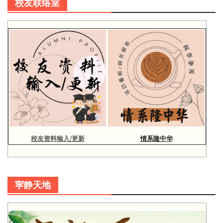
校友联络室
校友资料输入/更新
情系隆中华
寜静天地