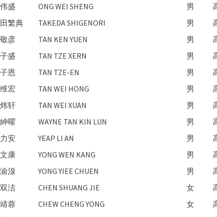
伟盛
ONG WEI SHENG
男
田繁典
TAKEDA SHIGENORI
男
敬彦
TAN KEN YUEN
男
子盛
TAN TZE XERN
男
子恩
TAN TZE-EN
男
维宏
TAN WEI HONG
男
炜轩
TAN WEI XUAN
男
紳曜
WAYNE TAN KIN LUN
男
力安
YEAP LI AN
男
文康
YONG WEN KANG
男
渝湶
YONG YIEE CHUEN
男
双洁
CHEN SHUANG JIE
女
靖蓉
CHEW CHENG YONG
女