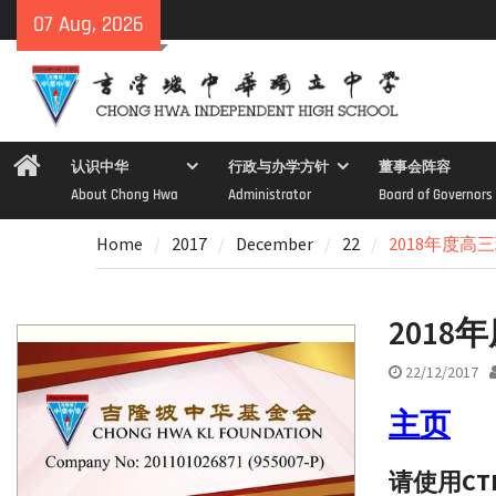
Skip
07 Aug, 2026
to
content
Home
认识中华
行政与办学方针
董事会阵容
About Chong Hwa
Administrator
Board of Governors
Home
2017
December
22
2018年度高
201
22/12/2017
主页
请使用CT