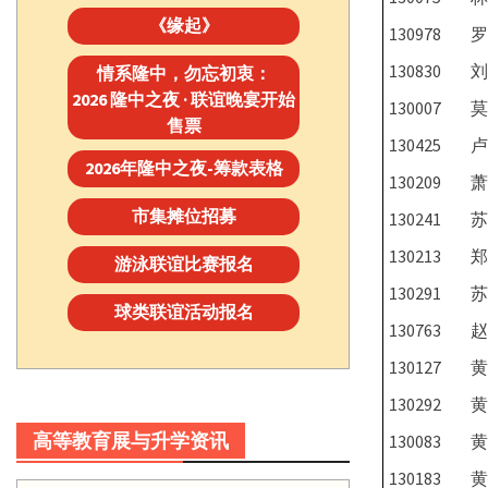
《缘起》
130978
罗
130830
刘
情系隆中，勿忘初衷：
2026 隆中之夜 · 联谊晚宴开始
130007
莫
售票
130425
卢
2026年隆中之夜-筹款表格
130209
萧
市集摊位招募
130241
苏
130213
郑
游泳联谊比赛报名
130291
苏
球类联谊活动报名
130763
赵
130127
黄
130292
黄
高等教育展与升学资讯
130083
黄
130183
黄