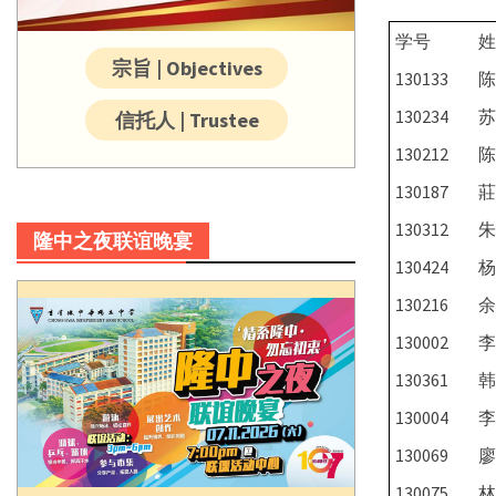
学号
姓
宗旨 | Objectives
130133
陈
130234
苏
信托人 | Trustee
130212
陈
130187
莊
130312
朱
隆中之夜联谊晚宴
130424
杨
130216
余
130002
李
130361
韩
130004
李
130069
廖
130075
林