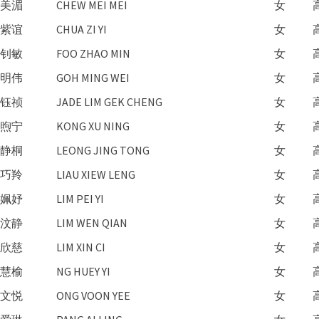
美湄
CHEW MEI MEI
女
紫谊
CHUA ZI YI
女
钊敏
FOO ZHAO MIN
女
明伟
GOH MING WEI
女
钰祯
JADE LIM GEK CHENG
女
煦宁
KONG XU NING
女
静桐
LEONG JING TONG
女
巧羚
LIAU XIEW LENG
女
姵妤
LIM PEI YI
女
汶静
LIM WEN QIAN
女
欣慈
LIM XIN CI
女
慧榆
NG HUEY YI
女
文悦
ONG VOON YEE
女