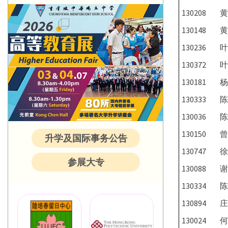
130208
黄
130148
黄
130236
叶
130372
叶
130181
杨
130333
陈
130036
陈
130150
曾
升学及国际事务公告
130747
徐
参展大专
130088
谢
130334
陈
130894
庄
130024
何