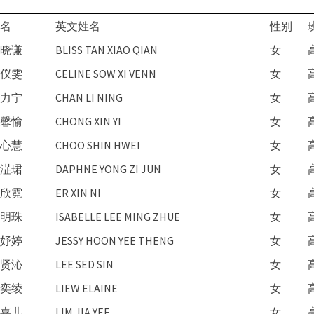
名
英文姓名
性别
晓谦
BLISS TAN XIAO QIAN
女
仪雯
CELINE SOW XI VENN
女
力宁
CHAN LI NING
女
馨愉
CHONG XIN YI
女
心慧
CHOO SHIN HWEI
女
淽珺
DAPHNE YONG ZI JUN
女
欣霓
ER XIN NI
女
明珠
ISABELLE LEE MING ZHUE
女
妤婷
JESSY HOON YEE THENG
女
贤沁
LEE SED SIN
女
奕绫
LIEW ELAINE
女
嘉儿
LIM JIA YEE
女