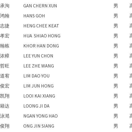
承洵
GAN CHERN XUN
男
鸿翰
HANS GOH
男
志捷
HENG CHEE KEAT
男
孝宏
HUA SHIAO HONG
男
翰栋
KHOR HAN DONG
男
浓樟
LEE YUN CHON
男
哲旺
LEE ZHE WANG
男
道宥
LIM DAO YOU
男
俊宏
LIM JUN HONG
男
凯翔
LOOI KAI XIANG
男
籍达
LOONG JI DA
男
泳澔
NGAN YONG HAO
男
俊翔
ONG JIN SIANG
男