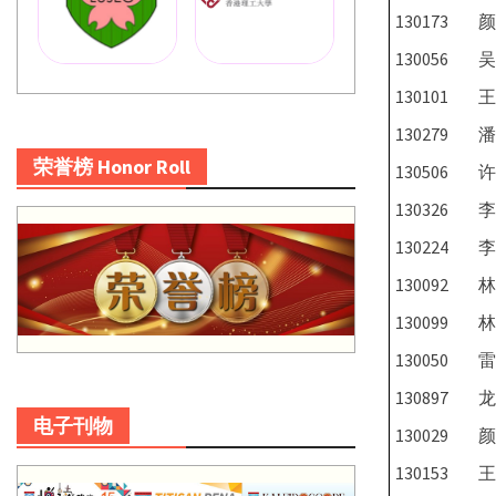
130173
颜
130056
吴
130101
王
130279
潘
荣誉榜 Honor Roll
130506
许
130326
李
130224
李
130092
林
130099
林
130050
雷
130897
龙
电子刊物
130029
颜
130153
王