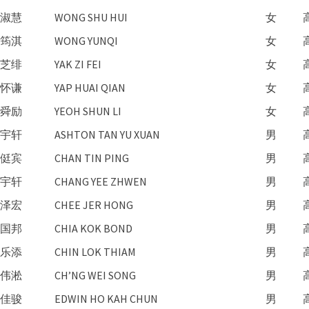
淑慧
WONG SHU HUI
女
筠淇
WONG YUNQI
女
芝绯
YAK ZI FEI
女
怀谦
YAP HUAI QIAN
女
舜励
YEOH SHUN LI
女
宇轩
ASHTON TAN YU XUAN
男
侹宾
CHAN TIN PING
男
宇轩
CHANG YEE ZHWEN
男
泽宏
CHEE JER HONG
男
国邦
CHIA KOK BOND
男
乐添
CHIN LOK THIAM
男
伟淞
CH’NG WEI SONG
男
佳骏
EDWIN HO KAH CHUN
男