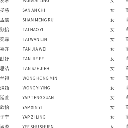
爱琳
PANG AI LING
女
晏慈
SAN AN CHI
女
孟儒
SHAM MENG RU
女
颢怡
TAI HAO YI
女
宛霖
TAI WAN LIN
女
嘉卉
TAN JIA WEI
女
劼妤
TAN JIE EE
女
思洁
TAN SZE JIEH
女
丝祤
WONG HONG MIN
女
燏颍
WONG YI YING
女
廷萱
YAP TENG XUAN
女
欣怡
YAP XIN YI
女
子宁
YAP ZI LING
女
淑漩
YEE SHU SHUEN
女