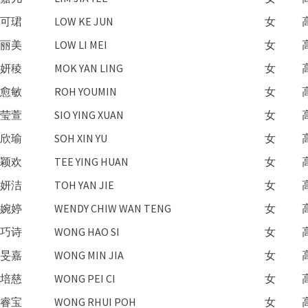
可珺
LOW KE JUN
女
丽美
LOW LI MEI
女
妍稜
MOK YAN LING
女
愈敏
ROH YOUMIN
女
莹萱
SIO YING XUAN
女
欣瑜
SOH XIN YU
女
颖欢
TEE YING HUAN
女
妍洁
TOH YAN JIE
女
婉婷
WENDY CHIW WAN TENG
女
巧诗
WONG HAO SI
女
旻嘉
WONG MIN JIA
女
培慈
WONG PEI CI
女
睿宝
WONG RHUI POH
女