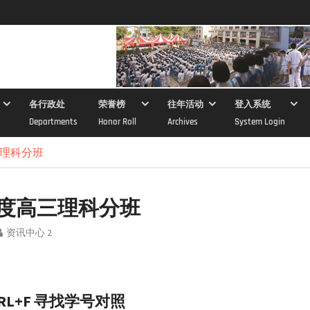
各行政处
荣誉榜
往年活动
登入系统
Departments
Honor Roll
Archives
System Login
三理科分班
8年度高三理科分班
资讯中心 2
RL+F 寻找学号对照