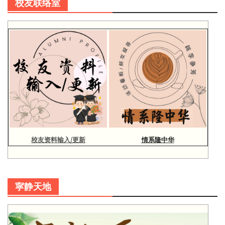
校友联络室
校友资料输入/更新
情系隆中华
寜静天地