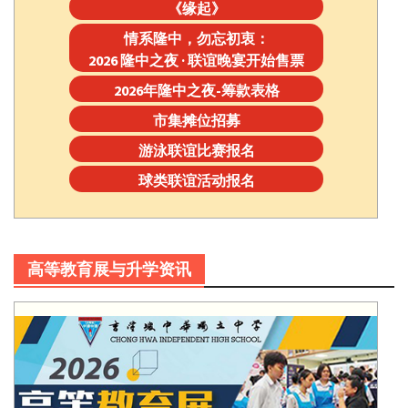
《缘起》
情系隆中，勿忘初衷：
2026 隆中之夜 · 联谊晚宴开始售票
2026年隆中之夜-筹款表格
市集摊位招募
游泳联谊比赛报名
球类联谊活动报名
高等教育展与升学资讯