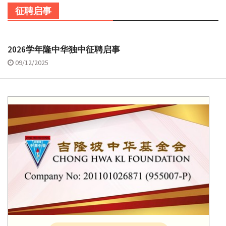
征聘启事
2026学年隆中华独中征聘启事
09/12/2025