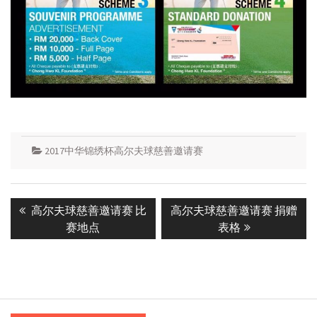
2017中华锦绣杯高尔夫球慈善邀请赛
Post
Previous
Next
高尔夫球慈善邀请赛 比
高尔夫球慈善邀请赛 捐赠
navigation
post:
post:
赛地点
表格