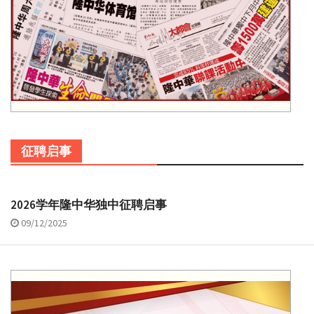
征聘启事
2026学年隆中华独中征聘启事
09/12/2025