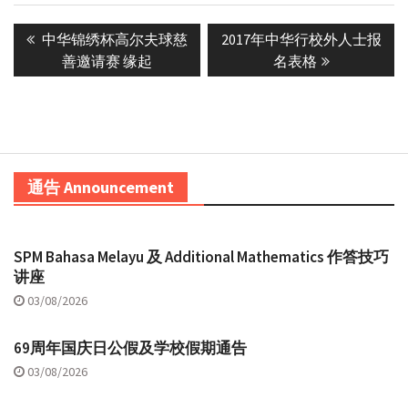
Post
Previous
Next
中华锦绣杯高尔夫球慈
2017年中华行校外人士报
navigation
post:
post:
善邀请赛 缘起
名表格
通告 Announcement
SPM Bahasa Melayu 及 Additional Mathematics 作答技巧
讲座
03/08/2026
69周年国庆日公假及学校假期通告
03/08/2026