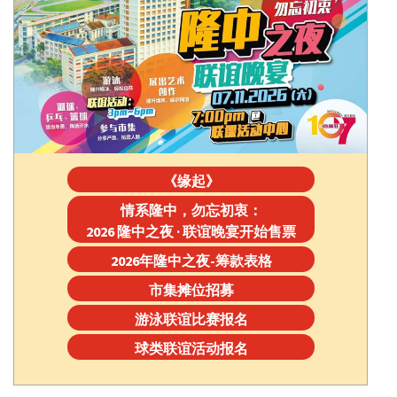
《缘起》
情系隆中，勿忘初衷：
2026 隆中之夜 · 联谊晚宴开始售票
2026年隆中之夜-筹款表格
市集摊位招募
游泳联谊比赛报名
球类联谊活动报名