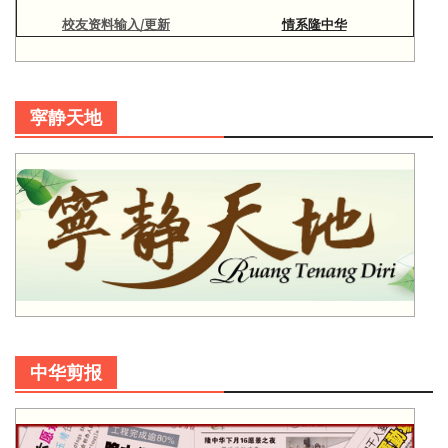
校友资料输入/更新
情系隆中华
寜静天地
中华剪报