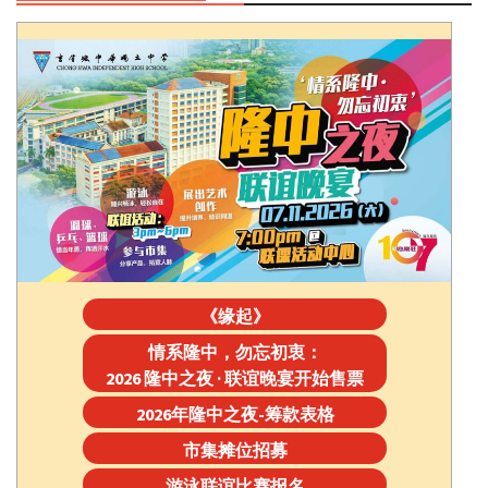
《缘起》
情系隆中，勿忘初衷：
2026 隆中之夜 · 联谊晚宴开始售票
2026年隆中之夜-筹款表格
市集摊位招募
游泳联谊比赛报名