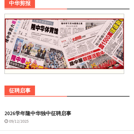
中华剪报
征聘启事
2026学年隆中华独中征聘启事
09/12/2025