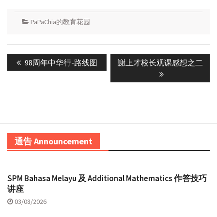
PaPaChia的教育花园
Post
Previous
Next
98周年中华行-路线图
謝上才校长观课感想之二
navigation
post:
post:
通告 Announcement
SPM Bahasa Melayu 及 Additional Mathematics 作答技巧
讲座
03/08/2026