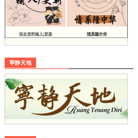
校友资料输入/更新
情系隆中华
寜静天地