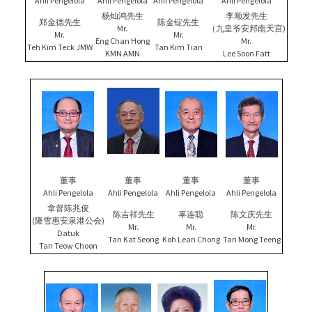
Ahli Pengelola
Ahli Pengelola
Ahli Pengelola
Ahli Pengelola
杨灿鸿先生
李顺发先生
郑金德先生
陈金锭先生
Mr.
（九皇爷安邦南天宫)
Mr.
Mr.
Eng Chan Hong
Mr.
Teh Kim Teck JMW
Tan Kim Tian
KMN AMN
Lee Soon Fatt
董事
董事
董事
董事
Ahli Pengelola
Ahli Pengelola
Ahli Pengelola
Ahli Pengelola
拿督陈兆俊
陈吉祥先生
辜连聪
陈文庆先生
(隆雪惠安泉港公会)
Mr.
Mr.
Mr.
Datuk
Tan Kat Seong
Koh Lean Chong
Tan Mong Teeng
Tan Teow Choon