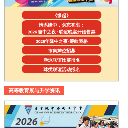
《缘起》
情系隆中，勿忘初衷：
2026 隆中之夜 · 联谊晚宴开始售票
2026年隆中之夜-筹款表格
市集摊位招募
游泳联谊比赛报名
球类联谊活动报名
高等教育展与升学资讯