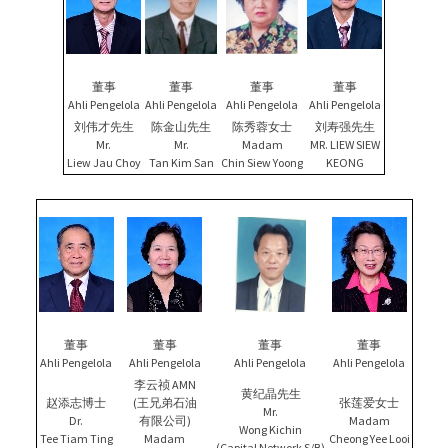
董事
董事
董事
董事
Ahli Pengelola
Ahli Pengelola
Ahli Pengelola
Ahli Pengelola
刘伟才先生
陈金山先生
陈秀蓉女士
刘寿强先生
Mr.
Mr.
Madam
MR. LIEW SIEW
Liew Jau Choy
Tan Kim San
Chin Siew Yoong
KEONG
董事
董事
董事
董事
Ahli Pengelola
Ahli Pengelola
Ahli Pengelola
Ahli Pengelola
李云祯 AMN
黄纪晶先生
赵添志博士
(王兄弟石油
张莲爱女士
Mr.
Dr.
有限公司)
Madam
Wong Kichin
Tee Tiam Ting
Madam
Cheong Yee Looi
(Capital Network S/B)