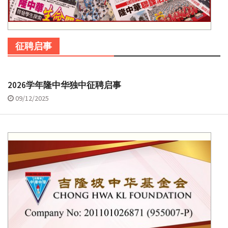
征聘启事
2026学年隆中华独中征聘启事
09/12/2025