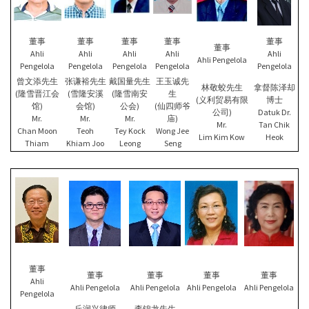
董事
董事
董事
董事
董事
董事
Ahli
Ahli
Ahli
Ahli
Ahli
Ahli Pengelola
Pengelola
Pengelola
Pengelola
Pengelola
Pengelola
曾文添先生
张谦裕先生
戴国量先生
王玉诚先
林敬蛟先生
拿督陈泽却
(隆雪晋江会
(雪隆安溪
(隆雪南安
生
(义利贸易有限
博士
馆)
会馆)
公会)
(仙四师爷
公司)
Datuk Dr.
Mr.
Mr.
Mr.
庙)
Mr.
Tan Chik
Chan Moon
Teoh
Tey Kock
Wong Jee
Lim Kim Kow
Heok
Thiam
Khiam Joo
Leong
Seng
董事
董事
董事
董事
董事
Ahli
Ahli Pengelola
Ahli Pengelola
Ahli Pengelola
Ahli Pengelola
Pengelola
丘润兴律师
李锦龙先生