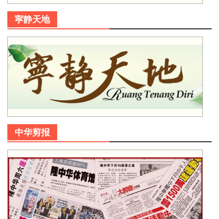
寜静天地
中华剪报