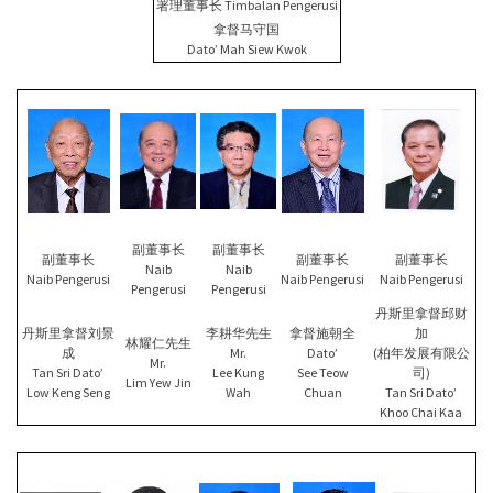
署理董事长 Timbalan Pengerusi
拿督马守国
Dato’ Mah Siew Kwok
副董事长
副董事长
副董事长
副董事长
副董事长
Naib
Naib
Naib Pengerusi
Naib Pengerusi
Naib Pengerusi
Pengerusi
Pengerusi
丹斯里拿督邱财
丹斯里拿督刘景
李耕华先生
拿督施朝全
加
林耀仁先生
成
Mr.
Dato’
(柏年发展有限公
Mr.
Tan Sri Dato’
Lee Kung
See Teow
司)
Lim Yew Jin
Low Keng Seng
Wah
Chuan
Tan Sri Dato’
Khoo Chai Kaa