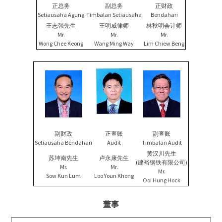
正总务
副总务
正财政
Setiausaha Agung
Timbalan Setiausaha
Bendahari
王志强先生
王明威律师
林秋明会计师
Mr.
Mr.
Mr.
Wong Chee Keong
Wang Ming Way
Lim Chiew Beng
副财政
正查账
副查账
Setiausaha Bendahari
Audit
Timbalan Audit
黄汉川先生
苏坤南先生
卢永康先生
(建裕钢铁有限公司)
Mr.
Mr.
Mr.
Sow Kun Lum
Loo Youn Khong
Ooi Hung Hock
董事