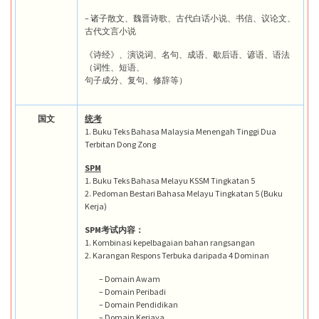
– 诸子散文、魏晋诗歌、古代白话小说、书信、议论文、
古代文言小说
《诗经》、演说词、名句、成语、歇后语、谚语、语法
（词性、短语、
句子成分、复句、修辞等）
国文
统考
1. Buku Teks Bahasa Malaysia Menengah Tinggi Dua
Terbitan Dong Zong
SPM
1. Buku Teks Bahasa Melayu KSSM Tingkatan 5
2. Pedoman Bestari Bahasa Melayu Tingkatan 5 (Buku
Kerja)
SPM考试内容：
1. Kombinasi kepelbagaian bahan rangsangan
2. Karangan Respons Terbuka daripada 4 Dominan
– Domain Awam
– Domain Peribadi
– Domain Pendidikan
– Domain Kerjaya