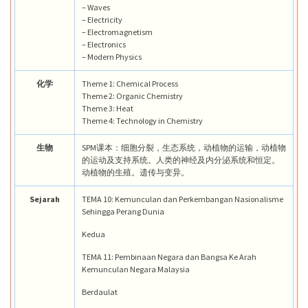
– Waves
– Electricity
– Electromagnetism
– Electronics
– Modern Physics
化学
Theme 1: Chemical Process
Theme 2: Organic Chemistry
Theme 3: Heat
Theme 4: Technology in Chemistry
生物
SPM课本：细胞分裂，生态系统，动植物的运输，动植物
的运动及支持系统。人类的神经及内分泌系统和恒定。
动植物的生殖。遗传与变异。
Sejarah
TEMA 10: Kemunculan dan Perkembangan Nasionalisme
Sehingga Perang Dunia
Kedua
TEMA 11: Pembinaan Negara dan Bangsa Ke Arah
Kemunculan Negara Malaysia
Berdaulat