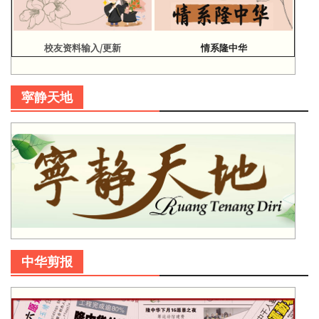
校友资料输入/更新
情系隆中华
寜静天地
中华剪报