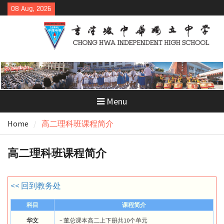
Skip
08 Aug, 2026
to
content
Menu
Home
高二理科班课程简介
高二理科班课程简介
<< 回到教务处
科目
课程简介
华文
– 董总课本高二上下册共10个单元