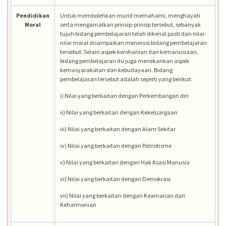
Pendidikan
Untuk membolehkan murid memahami, menghayati
Moral
serta mengamalkan prinsip-prinsip tersebut, sebanyak
tujuh bidang pembelajaran telah dikenal pasti dan nilai-
nilai moral disampaikan menerusi bidang pembelajaran
tersebut. Selain aspek kerohanian dan kemanusiaan,
bidang pembelajaran itu juga menekankan aspek
kemasyarakatan dan kebudayaan. Bidang
pembelajaran tersebut adalah seperti yang berikut:
i) Nilai yang berkaitan dengan Perkembangan diri
ii) Nilai yang berkaitan dengan Kekeluargaan
iii) Nilai yang berkaitan dengan Alam Sekitar
iv) Nilai yang berkaitan dengan Patriotisme
v) Nilai yang berkaitan dengan Hak Asasi Manusia
vi) Nilai yang berkaitan dengan Demokrasi
vii) Nilai yang berkaitan dengan Keamanan dan
Keharmonian