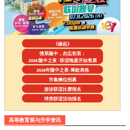
《缘起》
情系隆中，勿忘初衷：
2026 隆中之夜 · 联谊晚宴开始售票
2026年隆中之夜-筹款表格
市集摊位招募
游泳联谊比赛报名
球类联谊活动报名
高等教育展与升学资讯