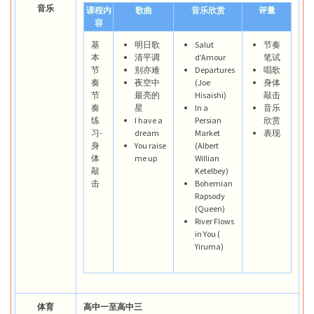
音乐
课程内
歌曲
音乐欣赏
评量
容
基
明日歌
Salut
节奏
本
清平调
d’Amour
笔试
节
别亦难
Departures
唱歌
奏
夜空中
(Joe
身体
节
最亮的
Hisaishi)
敲击
奏
星
In a
音乐
练
I have a
Persian
欣赏
习-
dream
Market
表现
身
You raise
(Albert
体
me up
Willian
敲
Ketelbey)
击
Bohemian
Rapsody
(Queen)
River Flows
in You (
Yiruma)
体育
高中一至高中三