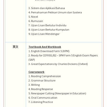
3. Sistem dan Aplikasi Bahasa
4. Pemahaman Petikan Umum dan Sastera
5. Novel
6. Rumusan
7. Ujian Lisan Bertutur Individu
8. Ujian Lisan Bertutur Kumpulan
9. Ujian Lisan Mendengar
英文
Textbook And Workbook
1. English Download Form 5 (KPM)
2. Ready for CEFR B1/B2 – SPM Form 5 English Exam Papers
(SAP)
3. Great Expectations by Charles Dickens (Oxford)
Coursework
1. Reading Comprehension
2. Grammar Structure
3. Writing
4. Reading Response
5. Newspaper Cutting (Newspaper in Education)
6. Oral Communication
7. Listening Practice