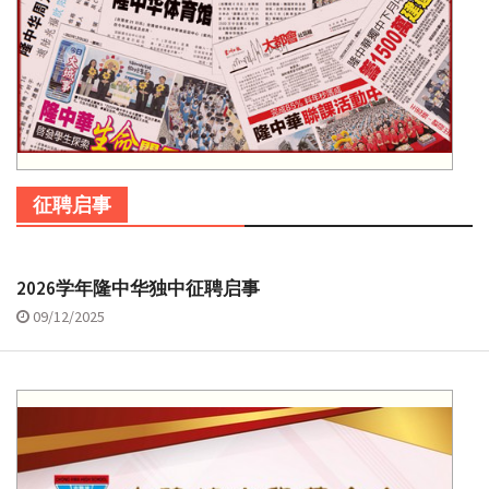
征聘启事
2026学年隆中华独中征聘启事
09/12/2025