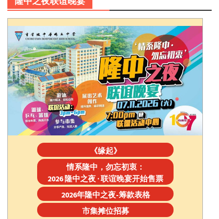
隆中之夜联谊晚宴
《缘起》
情系隆中，勿忘初衷：
2026 隆中之夜 · 联谊晚宴开始售票
2026年隆中之夜-筹款表格
市集摊位招募