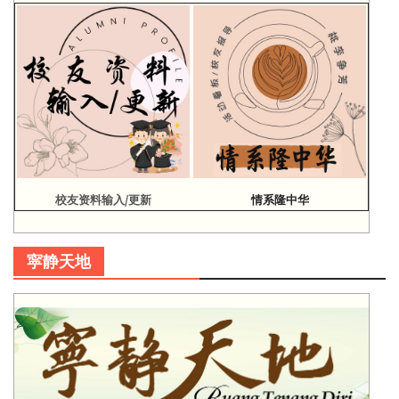
校友资料输入/更新
情系隆中华
寜静天地