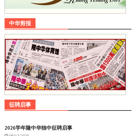
中华剪报
征聘启事
2026学年隆中华独中征聘启事
09/12/2025