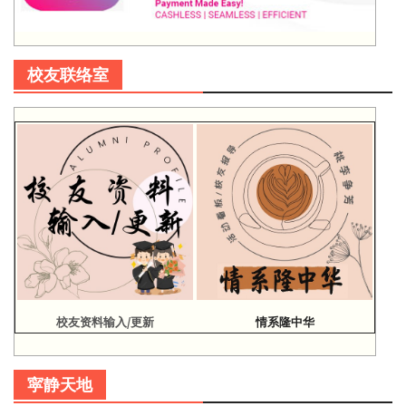
校友联络室
校友资料输入/更新
情系隆中华
寜静天地