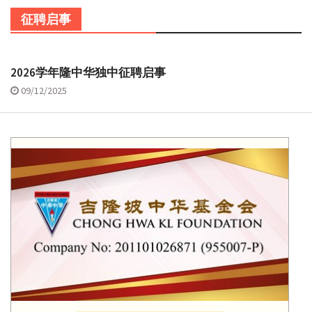
征聘启事
2026学年隆中华独中征聘启事
09/12/2025