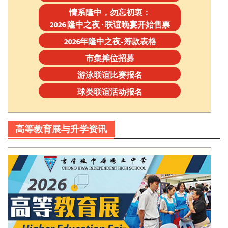
情系隆中，勿忘初衷：
2026 隆中之夜 · 联谊晚宴开始售票
2026年隆中之夜-筹款表格
市集摊位招募
游泳联谊比赛报名
球类联谊活动报名
高等教育展与升学资讯