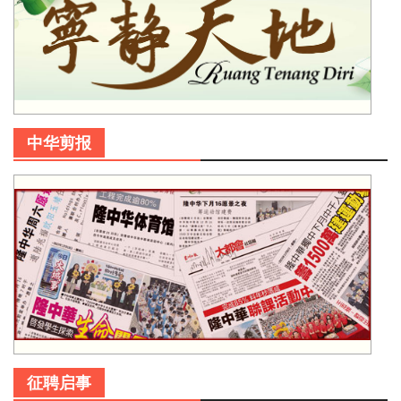
中华剪报
征聘启事