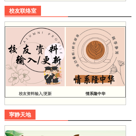
校友联络室
校友资料输入/更新
情系隆中华
寜静天地