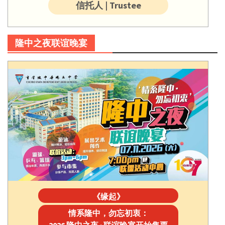
信托人 | Trustee
隆中之夜联谊晚宴
《缘起》
情系隆中，勿忘初衷：