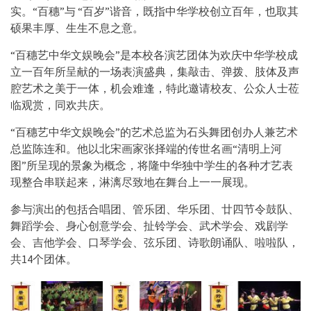
实。“百穗”与 “百岁”谐音，既指中华学校创立百年，也取其
硕果丰厚、生生不息之意。
“百穗艺中华文娱晚会”是本校各演艺团体为欢庆中华学校成
立一百年所呈献的一场表演盛典，集敲击、弹拨、肢体及声
腔艺术之美于一体，机会难逢，特此邀请校友、公众人士莅
临观赏，同欢共庆。
“百穗艺中华文娱晚会”的艺术总监为石头舞团创办人兼艺术
总监陈连和。他以北宋画家张择端的传世名画“清明上河
图”所呈现的景象为概念，将隆中华独中学生的各种才艺表
现整合串联起来，淋漓尽致地在舞台上一一展现。
参与演出的包括合唱团、管乐团、华乐团、廿四节令鼓队、
舞蹈学会、身心创意学会、扯铃学会、武术学会、戏剧学
会、吉他学会、口琴学会、弦乐团、诗歌朗诵队、啦啦队，
共14个团体。