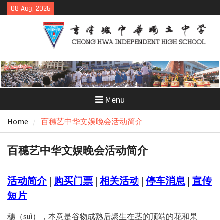
Skip
08 Aug, 2026
to
content
Menu
Home
百穗艺中华文娱晚会活动简介
百穗艺中华文娱晚会活动简介
活动简介
|
购买门票
|
相关活动
|
停车消息
|
宣传
短片
穗（suì），本意是谷物成熟后聚生在茎的顶端的花和果