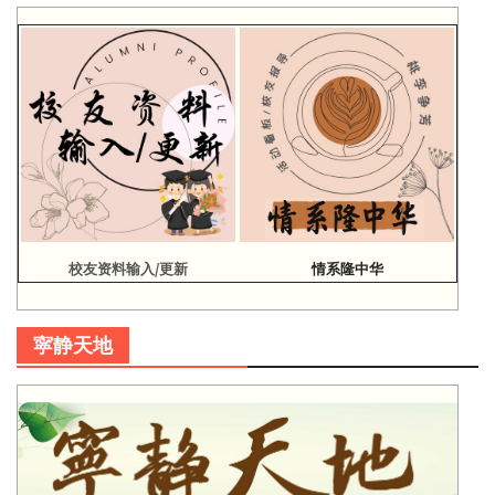
校友资料输入/更新
情系隆中华
寜静天地