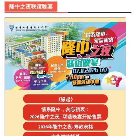
隆中之夜联谊晚宴
《缘起》
情系隆中，勿忘初衷：
2026 隆中之夜 · 联谊晚宴开始售票
2026年隆中之夜-筹款表格