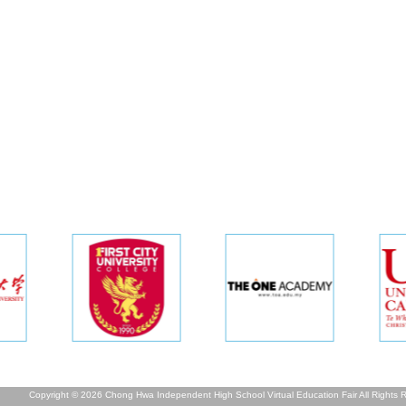
Copyright © 2026 Chong Hwa Independent High School Virtual Education Fair All Rights 