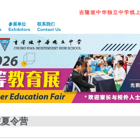
吉
隆
坡
中
华
独
立
中
学
线
参展单位
联系我们
e
Exhibitors
Contact Us
旅夏令营