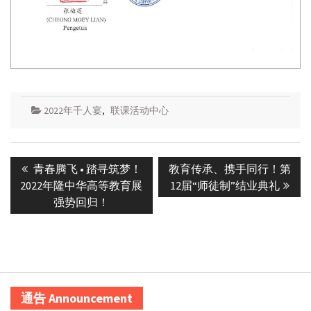
2022年千人宴
,
联课活动中心
Post
Previous
Next
青春腾飞 • 踏寻筑梦！
教育传承、携手同行！第
navigation
post:
post:
2022年隆中华高等教育展
12届“师徒制”结业典礼
强势回归！
通告 Announcement