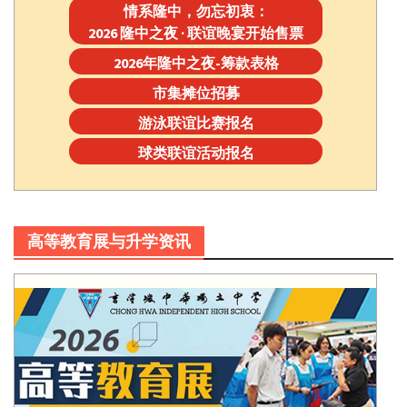
情系隆中，勿忘初衷：
2026 隆中之夜 · 联谊晚宴开始售票
2026年隆中之夜-筹款表格
市集摊位招募
游泳联谊比赛报名
球类联谊活动报名
高等教育展与升学资讯