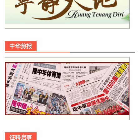
中华剪报
征聘启事