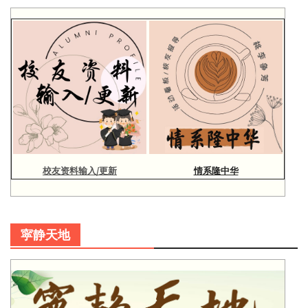
校友资料输入/更新
情系隆中华
寜静天地