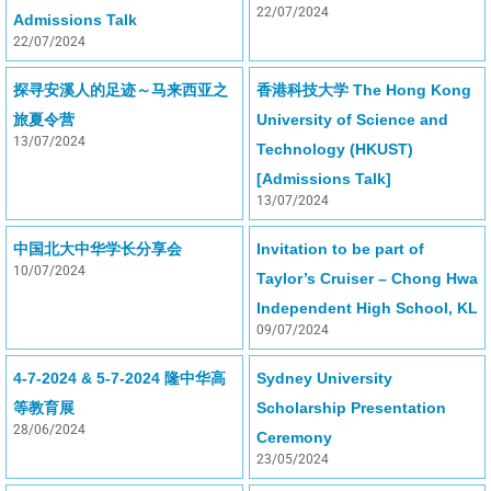
22/07/2024
Admissions Talk
22/07/2024
探寻安溪人的足迹～马来西亚之
香港科技大学 The Hong Kong
旅夏令营
University of Science and
13/07/2024
Technology (HKUST)
[Admissions Talk]
13/07/2024
中国北大中华学长分享会
Invitation to be part of
10/07/2024
Taylor’s Cruiser – Chong Hwa
Independent High School, KL
09/07/2024
4-7-2024 & 5-7-2024 隆中华高
Sydney University
等教育展
Scholarship Presentation
28/06/2024
Ceremony
23/05/2024