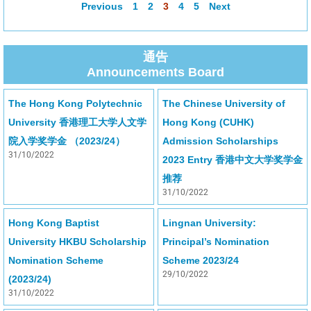
Previous
1
2
3
4
5
Next
通告
Announcements Board
The Hong Kong Polytechnic
The Chinese University of
University 香港理工大学人文学
Hong Kong (CUHK)
院入学奖学金 （2023/24）
Admission Scholarships
31/10/2022
2023 Entry 香港中文大学奖学金
推荐
31/10/2022
Hong Kong Baptist
Lingnan University:
University HKBU Scholarship
Principal’s Nomination
Nomination Scheme
Scheme 2023/24
29/10/2022
(2023/24)
31/10/2022