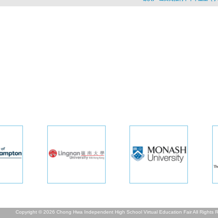
Copyright © 2026 Chong Hwa Independent High School Virtual Education Fair All Rights 