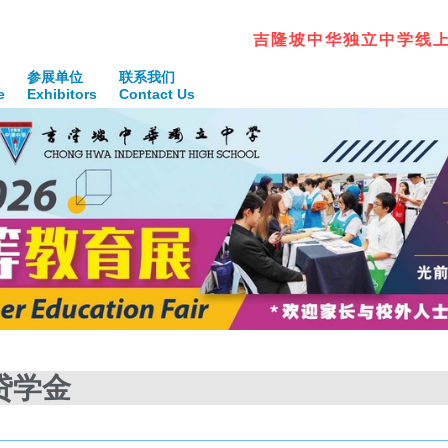
吉
隆
坡
中
华
独
立
中
学
线
参展单位
联系我们
e
Exhibitors
Contact Us
贷学金