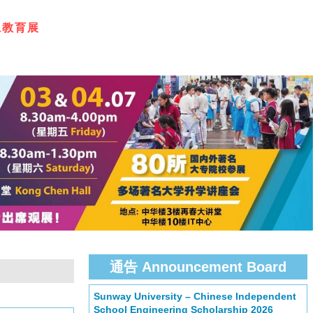
上
教
育
展
通告 Announcement Board
Sunway University – Chinese Independent
School Engineering Scholarship 2026