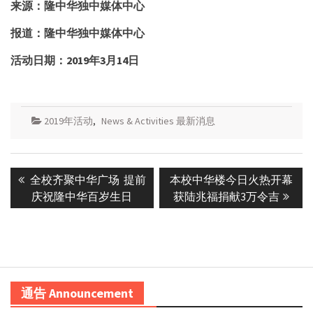
来源：隆中华独中媒体中心
报道：隆中华独中媒体中心
活动日期：
2019
年
3
月
14
日
2019年活动
,
News & Activities 最新消息
Post
Previous
Next
全校齐聚中华广场 提前
本校中华楼今日火热开幕
navigation
post:
post:
庆祝隆中华百岁生日
获陆兆福捐献3万令吉
通告 Announcement