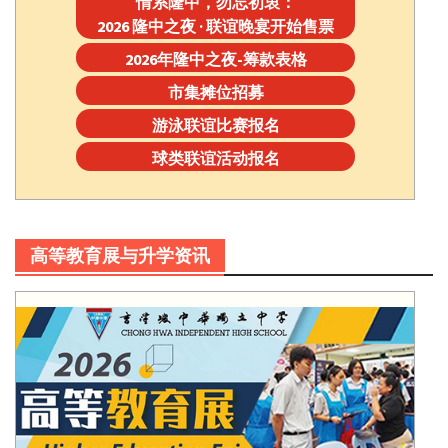
情系隆中，勿忘初衷：
2026 隆中之夜 · 联谊晚宴开始售票
2026年隆中之夜-筹款表格
市集摊位招募
游泳联谊比赛报名
球类联谊活动报名
高等教育展与升学资讯