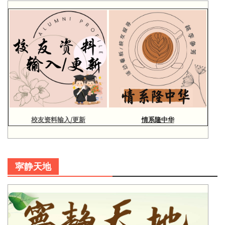
校友资料输入/更新
情系隆中华
寜静天地