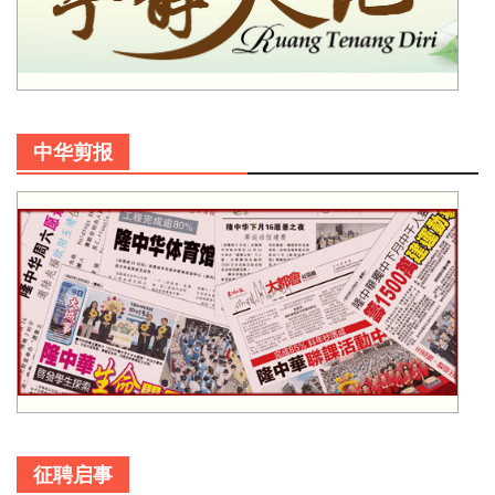
中华剪报
征聘启事