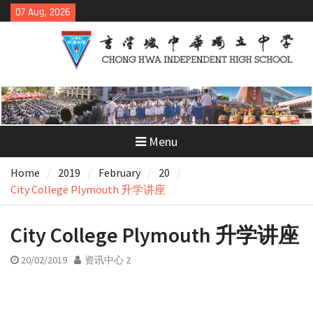
Skip
07 Aug, 2026
to
content
Menu
Home
2019
February
20
City College Plymouth 升学讲座
City College Plymouth 升学讲座
20/02/2019
资讯中心 2