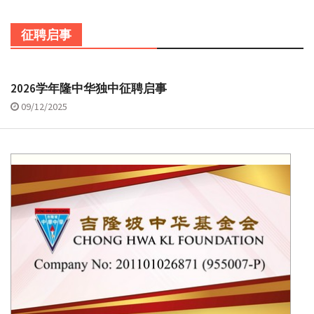
征聘启事
2026学年隆中华独中征聘启事
09/12/2025