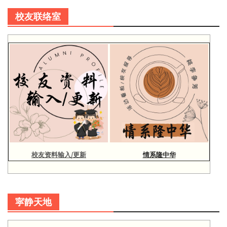
校友联络室
校友资料输入/更新
情系隆中华
寜静天地