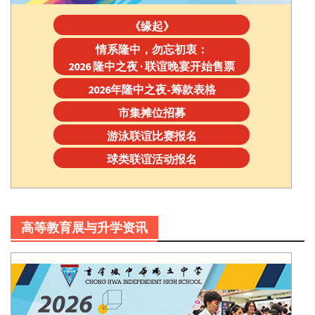
《缘起》
情系隆中，勿忘初衷：
2026 隆中之夜 · 联谊晚宴开始售票
2026年隆中之夜-筹款表格
市集摊位招募
游泳联谊比赛报名
球类联谊活动报名
高等教育展与升学资讯