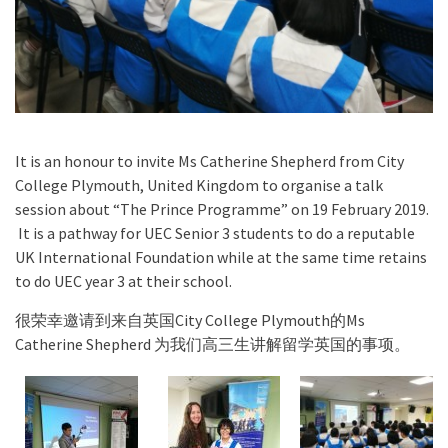
It is an honour to invite Ms Catherine Shepherd from City
College Plymouth, United Kingdom to organise a talk
session about “The Prince Programme” on 19 February 2019.
It is a pathway for UEC Senior 3 students to do a reputable
UK International Foundation while at the same time retains
to do UEC year 3 at their school.
很荣幸邀请到来自英国City College Plymouth的Ms
Catherine Shepherd 为我们高三生讲解留学英国的事项。