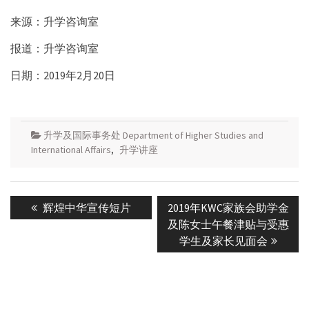
来源：升学咨询室
报道：升学咨询室
日期：2019年2月20日
升学及国际事务处 Department of Higher Studies and
International Affairs
,
升学讲座
Post
Previous
Next
辉煌中华宣传短片
2019年KWC家族会助学金
navigation
post:
post:
及陈女士午餐津贴与受惠
学生及家长见面会