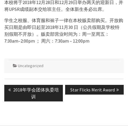
本校将于2018年12月28日和12月29日举办两天的迎新日，并
将UPSR成绩副本交给班主任。全体新生务必出席。
学生之校服、体育服和袜子一律在本校贩卖部购买。开放购
买日期是由即日起至2018年11月30 日（公共假期及学校特
别假期不开放）。贩卖部营业时间为：周一至周五：
7:30am–2:00pm ； 周六：7:30am – 12:00pm
Uncategorized
Post
Previous
Next
2018年学会团体执委培
Star Flicks Merit Award
navigation
post:
post:
训