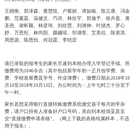
王鏳南、郑泽森、黄慧悦、户紫妍、谭如喻、陈立康、冯金
鹏、范蕙荔、温健文、巧诗、林欣宇、郑迦予、徐卉盈、黄
圣尧、谢昕颖、林彦琦、刘欣慧、刘洲伸、叶拯杰、罗心
妤、万恩彤、林尚阳、颜嫝瑢、邹瀞萱、艾美拉、陈资淇、
周恩源、陈恩怡、何冠霆、李铠宏
请已录取的报考生的家长尽速到本校办理入学登记手续。所
缴费用为1046令吉（其中包括新学年初一正月份学费、杂
费、学校发展费及学号、作业簿费）。缴费日期从2018年10
月10至2018年10月13日。办公时间为：上午七时三十分至下
午一时。
家长若想采用银行直接转账缴费系统缴交孩子每月的学杂
费，请户口持有人准备好户口号码，亲自到本校填妥及呈
交“直接缴费申请表格”。（网上下载的表格纯属样本，不适
用于报名）。