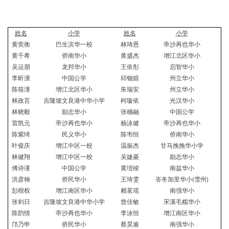
姓名
小学
姓名
小学
黄奕衡
巴生滨华一校
林琦恩
帝沙再也华小
黄千希
侨南华小
黄盛杰
增江北区华小
吴运朋
龙邦华小
王依彤
启智华小
李昕潆
中国公学
邱钿媗
州立华小
陈筱潼
增江北区华小
朱瑞安
州立华小
林政言
吉隆坡文良港中华小学
柯璇依
光汉华小
林晓毅
励志华小
张穗融
中国公学
雷凯元
帝沙再也华小
杨泳健
帝沙再也华小
陈紫绮
民义华小
陈韦恒
侨南华小
叶俊庆
增江中区一校
温振杰
甘马挽挽华小学
林健翔
增江中区一校
吴婕菱
励志华小
傅诗谨
中国公学
黄塏竣
南益华小
洪彦翰
侨民华小
王琦雯
峇冬加里华小(雪州)
彭楷权
增江南区华小
赖茗瑶
南强华小
张剑日
吉隆坡文良港中华小学
曾佳敏
宋溪毛糯华小
陈韵情
帝沙再也华小
李泳恒
增江南区华小
邝乃申
侨民华小
蔡昊逾
南强华小