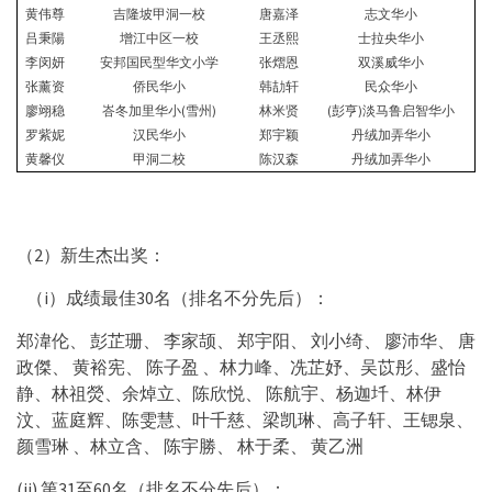
黄伟尊
吉隆坡甲洞一校
唐嘉泽
志文华小
吕秉陽
增江中区一校
王丞熙
士拉央华小
李闵妍
安邦国民型华文小学
张熠恩
双溪威华小
张薰资
侨民华小
韩劼轩
民众华小
廖翊稳
峇冬加里华小(雪州)
林米贤
(彭亨)淡马鲁启智华小
罗紫妮
汉民华小
郑宇颖
丹绒加弄华小
黄馨仪
甲洞二校
陈汉森
丹绒加弄华小
（2）新生杰出奖：
 （i）成绩最佳30名（排名不分先后）：
郑湋伦、 彭芷珊、 李家颉、 郑宇阳、 刘小绮、 廖沛华、 唐
政傑、 黄裕宪、 陈子盈 、林力峰、冼芷妤、吴苡彤、盛怡
静、林祖熒、余焯立、陈欣悦、 陈航宇、杨迦圲、林伊
汶、蓝庭辉、陈雯慧、叶千慈、梁凯琳、高子轩、王锶泉、
颜雪琳 、林立含、 陈宇勝、 林于柔、 黄乙洲
(ii) 第31至60名（排名不分先后）：