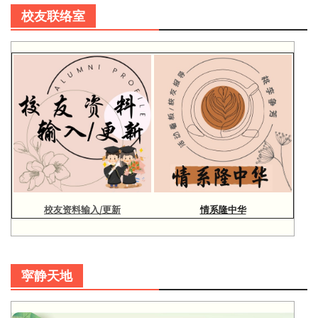
校友联络室
校友资料输入/更新
情系隆中华
寜静天地