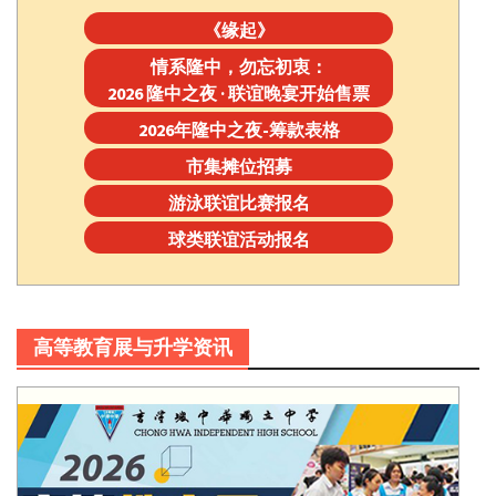
《缘起》
情系隆中，勿忘初衷：
2026 隆中之夜 · 联谊晚宴开始售票
2026年隆中之夜-筹款表格
市集摊位招募
游泳联谊比赛报名
球类联谊活动报名
高等教育展与升学资讯