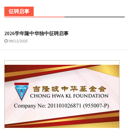
征聘启事
2026学年隆中华独中征聘启事
09/12/2025