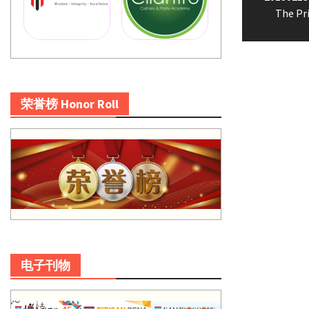
navigatio
post:
The Pr
荣誉榜 Honor Roll
电子刊物