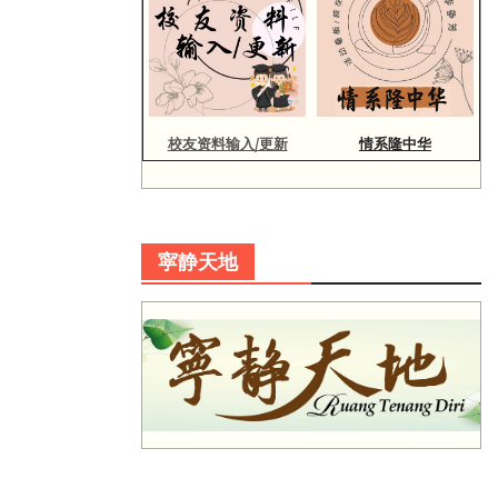
校友资料输入/更新
情系隆中华
寜静天地