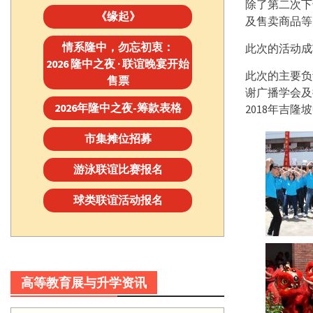
除了第二次下
《缘起》
及售卖商品等
情系隆中，勿忘初衷：
此次的活动成
2026 隆中之夜 · 联谊晚宴开始
此次的主要负
售票
谢广播学会及
2026年隆中之夜-筹款表格
2018年吉
市集摊位招募
游泳联谊比赛报名
球类联谊活动报名
高等教育展与升学资讯