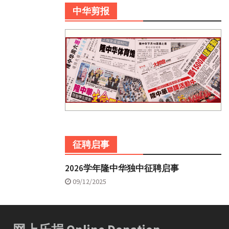
中华剪报
征聘启事
2026学年隆中华独中征聘启事
09/12/2025