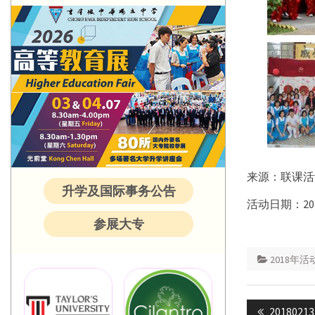
来源：联课活
升学及国际事务公告
活动日期：20
参展大专
2018年活
Post
Previous
20180213