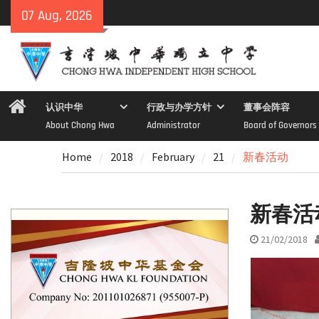
Skip
07 Aug, 2026
to
content
Home
认识中华
行政与办学方针
董事会阵容
About Chong Hwa
Administrator
Board of Governors
Home
2018
February
21
新春活动
新春活
21/02/2018