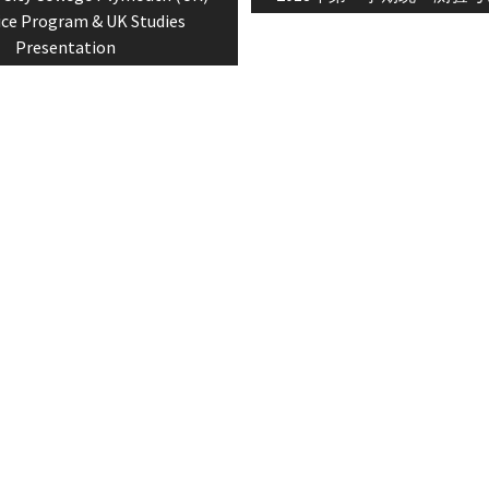
n
post:
ice Program & UK Studies
Presentation