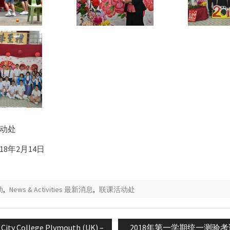
动处
18年2月14日
动
,
News & Activities 最新消息
,
联课活动处
Next
 City College Plymouth (UK) –
2018年第一学期统一测验