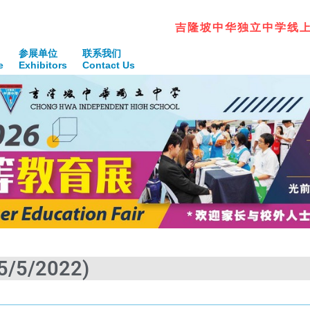
吉
隆
坡
中
华
独
立
中
学
线
参展单位
联系我们
e
Exhibitors
Contact Us
5/5/2022)