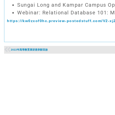
Sungai Long and Kampar Campus Op
Webinar: Relational Database 101: M
https://kw0zxof0hc.preview-postedstuff.com/V2-xj
2022年高等教育展讲座录影回放